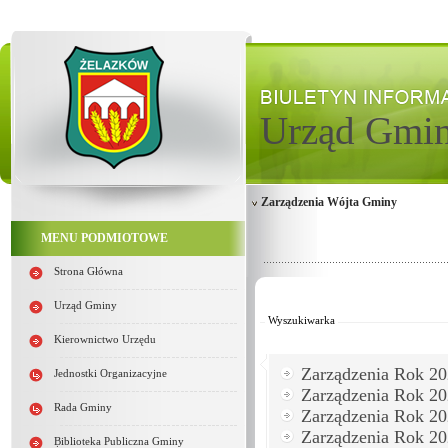
Urząd Gmi
Zarządzenia Wójta Gminy
MENU PODMIOTOWE
Strona Główna
Od:
Do:
Urząd Gminy
Wyszukiwarka
Kierownictwo Urzędu
Zarządzenia Rok 2
Jednostki Organizacyjne
Zarządzenia Rok 2
Rada Gminy
Zarządzenia Rok 2
Zarządzenia Rok 2
Biblioteka Publiczna Gminy