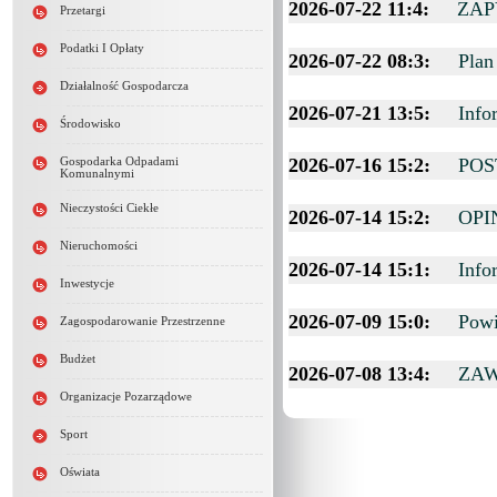
2026-07-22 11:4:
ZAP
Przetargi
Podatki I Opłaty
2026-07-22 08:3:
Plan
Działalność Gospodarcza
2026-07-21 13:5:
Info
Środowisko
2026-07-16 15:2:
POS
Gospodarka Odpadami
Komunalnymi
Nieczystości Ciekłe
2026-07-14 15:2:
OPI
Nieruchomości
2026-07-14 15:1:
Info
Inwestycje
2026-07-09 15:0:
Powi
Zagospodarowanie Przestrzenne
Budżet
2026-07-08 13:4:
ZAW
Organizacje Pozarządowe
Sport
Oświata