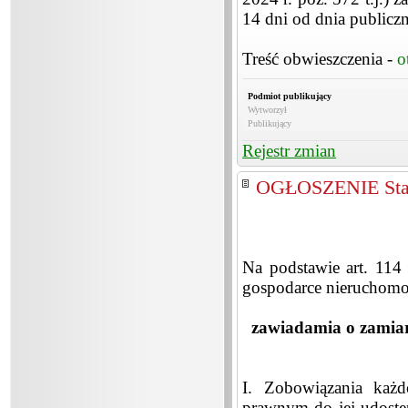
14 dni od dnia publicz
Treść obwieszczenia -
o
Podmiot publikujący
Wytworzył
Publikujący
Rejestr zmian
OGŁOSZENIE Star
Na podstawie art. 114 
gospodarce nieruchomoś
zawiadamia o zamiar
I. Zobowiązania każd
prawnym do jej udost