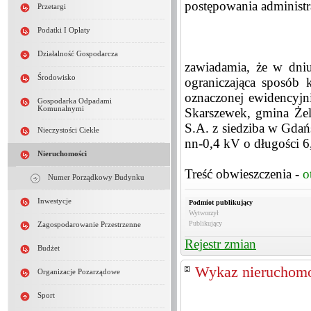
postępowania administra
Przetargi
Podatki I Opłaty
Działalność Gospodarcza
zawiadamia, że w dni
Środowisko
ograniczająca sposób 
oznaczonej ewidencyjn
Gospodarka Odpadami
Komunalnymi
Skarszewek, gmina Że
S.A. z siedziba w Gdań
Nieczystości Ciekłe
nn-0,4 kV o długości 6
Nieruchomości
Treść obwieszczenia -
o
Numer Porządkowy Budynku
Inwestycje
Podmiot publikujący
Wytworzył
Publikujący
Zagospodarowanie Przestrzenne
Rejestr zmian
Budżet
Wykaz nieruchomo
Organizacje Pozarządowe
Sport