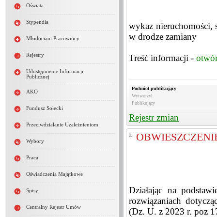
Oświata
Stypendia
wykaz nieruchomości, 
w drodze zamiany
Młodociani Pracownicy
Rejestry
Treść informacji -
otwó
Udostępnienie Informacji
Publicznej
Podmiot publikujący
AKO
Wytworzył
Publikujący
Fundusz Sołecki
Rejestr zmian
Przeciwdziałanie Uzależnieniom
OBWIESZCZENIE 
Wybory
Praca
Oświadczenia Majątkowe
Działając na podstawi
Spisy
rozwiązaniach dotyczą
Centralny Rejestr Umów
(Dz. U. z 2023 r. poz 