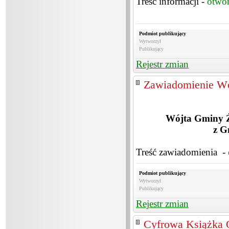
Treść informacji -
otwó
Podmiot publikujący
Wytworzył
Publikujący
Rejestr zmian
Zawiadomienie W
Wójta Gminy Ż
z G
Treść zawiadomienia -
Podmiot publikujący
Wytworzył
Publikujący
Rejestr zmian
Cyfrowa Książka 