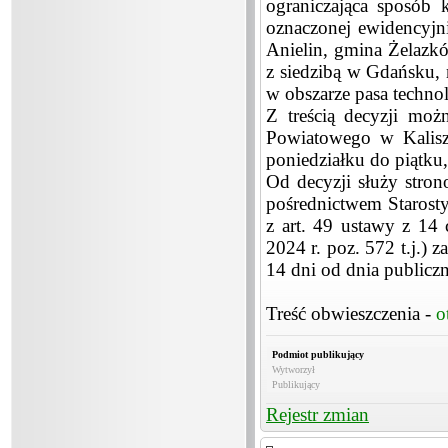
ograniczająca sposób 
oznaczonej ewidencyjn
Anielin, gmina Żelaz
z siedzibą w Gdańsku, 
w obszarze pasa techno
Z treścią decyzji mo
Powiatowego w Kaliszu
poniedziałku do piątku
Od decyzji służy stro
pośrednictwem Starosty
z art. 49 ustawy z 14
2024 r. poz. 572 t.j.)
14 dni od dnia publicz
Treść obwieszczenia -
o
Podmiot publikujący
Wytworzył
Publikujący
Rejestr zmian