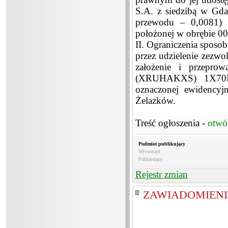
S.A. z siedzibą w Gda
przewodu – 0,0081) n
położonej w obrębie 00
II. Ograniczenia sposo
przez udzielenie zez
założenie i przepro
(XRUHAKXS) 1X70RM
oznaczonej ewidencyj
Żelazków.
Treść ogłoszenia -
otwó
Podmiot publikujący
Wytworzył
Publikujący
Rejestr zmian
ZAWIADOMIENIE-