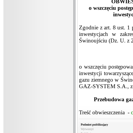
OBWIE
o wszczęciu post
inwesty
Zgodnie z art. 8 ust. 1
inwestycjach w zakre
Świnoujściu (Dz. U. z 2
o wszczęciu postępowa
inwestycji towarzysząc
gazu ziemnego w Świno
GAZ-SYSTEM S.A., z si
Przebudowa gaz
Treść obwieszczenia -
Podmiot publikujący
Wytworzył