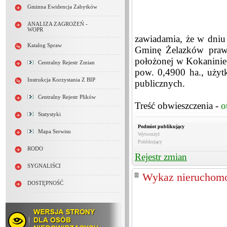
Gminna Ewidencja Zabytków
ANALIZA ZAGROŻEŃ -
WOPR
zawiadamia, że w dniu 
Katalog Spraw
Gminę Żelazków prawa
położonej w Kokaninie
Centralny Rejestr Zmian
pow. 0,4900 ha., użyt
Instrukcja Korzystania Z BIP
publicznych.
Centralny Rejestr Plików
Treść obwieszczenia -
o
Statystyki
Podmiot publikujący
Mapa Serwisu
Wytworzył
Publikujący
RODO
Rejestr zmian
SYGNALIŚCI
Wykaz nieruchomo
DOSTĘPNOŚĆ