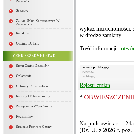
Żelazków
Sołectwa
Zakład Usług Komunalnych W
Żelazkowie
wykaz nieruchomości, 
Redakcja
w drodze zamiany
Ostatnio Dodane
Treść informacji -
otwó
MENU PRZEDMIOTOWE
Statut Gminy Żelazków
Podmiot publikujący
Wytworzył
Ogłoszenia
Publikujący
Rejestr zmian
Uchwały RG Żelazków
OBWIESZCZENIE 
Raporty O Stanie Gminy
Zarządzenia Wójta Gminy
Regulaminy
Na podstawie art. 124a
Strategia Rozwoju Gminy
(Dz. U. z 2026 r. poz.