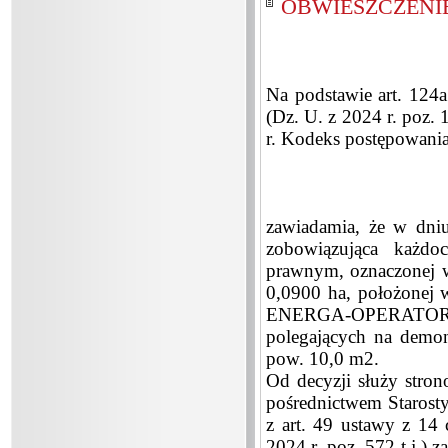
OBWIESZCZENIE 
Na podstawie art. 124a
(Dz. U. z 2024 r. poz. 
r. Kodeks postępowania 
zawiadamia, że w dni
zobowiązująca każdo
prawnym, oznaczonej w
0,0900 ha, położonej w
ENERGA-OPERATOR S
polegających na demon
pow. 10,0 m2.
Od decyzji służy stro
pośrednictwem Starosty
z art. 49 ustawy z 14
2024 r. poz. 572 t.j.)