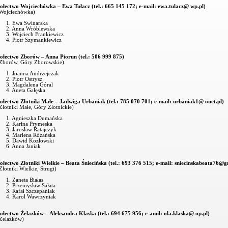
ołectwo Wojciechówka – Ewa Tułacz (tel.: 665 145 172; e-mail:
ewa.tulacz@ wp.pl)
Wojciechówka)
1. Ewa Swinarska
2. Anna Wróblewska
3. Wojciech Frankiewicz
4. Piotr Szymankiewicz
ołectwo Zborów – Anna Piorun (tel.: 506 999 875)
Zborów, Góry Zborowskie)
1. Joanna Andrzejczak
2. Piotr Ostrysz
3. Magdalena Góral
4. Aneta Gałęska
ołectwo Złotniki Małe – Jadwiga Urbaniak (tel.: 785 070 701; e-mail:
urbaniak1@ onet.pl)
Złotniki Małe, Góry Złotnickie)
1. Agnieszka Dumańska
2. Karina Prymeska
3. Jarosław Ratajczyk
4. Marlena Różańska
5. Dawid Kozłowski
6. Anna Janiak
ołectwo Złotniki Wielkie – Beata Śniecińska (tel.: 693 376 515; e-mail:
sniecinskabeata76@g
Złotniki Wielkie, Strugi)
1. Żaneta Białas
2. Przemysław Sałata
3. Rafał Szczepaniak
4. Karol Wawrzyniak
ołectwo Żelazków – Aleksandra Klaska (tel.: 694 675 956; e-amil:
ola.klaska@ op.pl)
Żelazków)