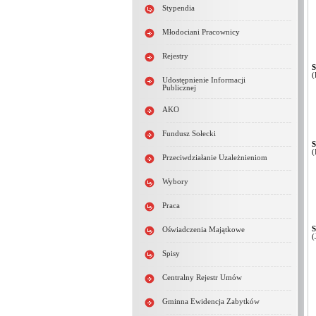
Stypendia
Młodociani Pracownicy
Rejestry
S
(
Udostępnienie Informacji
Publicznej
AKO
Fundusz Sołecki
S
(
Przeciwdziałanie Uzależnieniom
Wybory
Praca
S
Oświadczenia Majątkowe
(
Spisy
Centralny Rejestr Umów
Gminna Ewidencja Zabytków