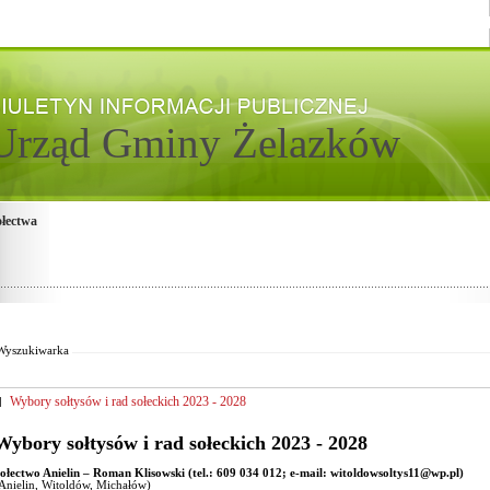
Urząd Gminy Żelazków
łectwa
Od:
Fraza:
Do:
Treści archiwalne
Wyszukiwarka
Wybory sołtysów i rad sołeckich 2023 - 2028
Wybory sołtysów i rad sołeckich 2023 - 2028
ołectwo Anielin – Roman Klisowski (tel.: 609 034 012; e-mail
: witoldowsoltys11@wp.pl)
Anielin, Witoldów, Michałów)