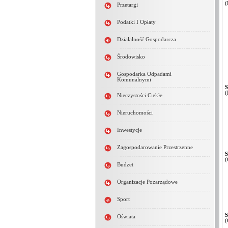
(
Przetargi
Podatki I Opłaty
Działalność Gospodarcza
Środowisko
Gospodarka Odpadami
Komunalnymi
S
(
Nieczystości Ciekłe
Nieruchomości
Inwestycje
Zagospodarowanie Przestrzenne
S
(
Budżet
Organizacje Pozarządowe
Sport
S
Oświata
(