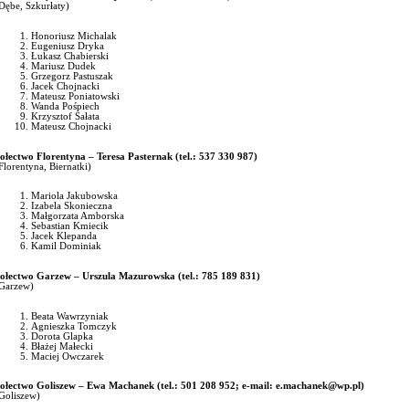
Dębe, Szkurłaty)
Honoriusz Michalak
Eugeniusz Dryka
Łukasz Chabierski
Mariusz Dudek
Grzegorz Pastuszak
Jacek Chojnacki
Mateusz Poniatowski
Wanda Pośpiech
Krzysztof Sałata
Mateusz Chojnacki
ołectwo Florentyna – Teresa Pasternak (tel.: 537 330 987)
Florentyna, Biernatki)
Mariola Jakubowska
Izabela Skonieczna
Małgorzata Amborska
Sebastian Kmiecik
Jacek Klepanda
Kamil Dominiak
ołectwo Garzew – Urszula Mazurowska (tel.: 785 189 831)
Garzew)
Beata Wawrzyniak
Agnieszka Tomczyk
Dorota Glapka
Błażej Małecki
Maciej Owczarek
ołectwo Goliszew – Ewa Machanek (tel.: 501 208 952; e-mail:
e.machanek@wp.pl
)
Goliszew)