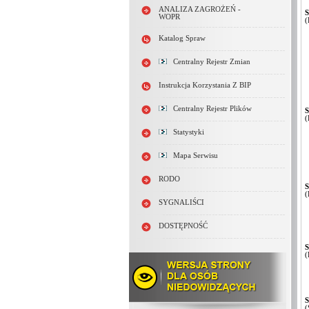
ANALIZA ZAGROŻEŃ -
S
WOPR
(
Katalog Spraw
Centralny Rejestr Zmian
Instrukcja Korzystania Z BIP
Centralny Rejestr Plików
S
(
Statystyki
Mapa Serwisu
RODO
S
(
SYGNALIŚCI
DOSTĘPNOŚĆ
S
(
S
(