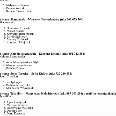
1. Małgorzata Pawelec
2. Bartosz Waszak
3. Roman Kaźmierczak
ołectwo Skarszewek – Wincenty Nawrotkiewicz (tel.: 608 653 764)
Skarszewek)
1. Dominika Krzywda
2. Michał Szałata
3. Krzysztof Błaszczyński
4. Paweł Chabierski
5. Andrzej Chabierski
6. Krzysztof Chojnacki
ołectwo Kolonia Skarszewek – Karolina Krysiak (tel.: 691 722 586)
Kolonia Skarszewek)
1. Anna Mikołajewska – Głąb
2. Marcin Lewandowski
3. Barbara Płonka
ołectwo Szosa Turecka – Zofia Kuświk (tel.: 720 216 352)
Szosa Turecka)
1. Jan Jędrzejak
2. Barbara Strzegiecka
3. Magdalena Wdowczyk
ołectwo Tykadłów – Małgorzata Kołodziejczak (tel.: 607 203 286; e-mail:
kolodziejczakma
Tykadłów)
1. Agata Durajczyk
2. Marzena Kobyłka
3. Przemysław Maleszka
4. Dorota Lissy
5. Daria Kasprzak