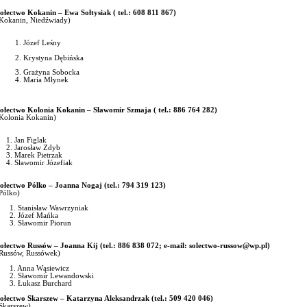
ołectwo Kokanin – Ewa Sołtysiak ( tel.: 608 811 867)
Kokanin, Niedźwiady)
Józef Leśny
Krystyna Dębińska
Grażyna Sobocka
Maria Młynek
ołectwo Kolonia Kokanin – Sławomir Szmaja ( tel.: 886 764 282)
Kolonia Kokanin)
1. Jan Figlak
2. Jarosław Zdyb
3. Marek Pietrzak
4. Sławomir Józefiak
ołectwo Pólko – Joanna Nogaj (tel.: 794 319 123)
Pólko)
1. Stanisław Wawrzyniak
2. Józef Mańka
3. Sławomir Piorun
ołectwo Russów – Joanna Kij (tel.: 886 838 072; e-mail:
solectwo-russow@wp.pl)
Russów, Russówek)
1. Anna Wąsiewicz
2. Sławomir Lewandowski
3. Łukasz Burchard
ołectwo Skarszew – Katarzyna Aleksandrzak (tel.: 509 420 046)
Skarszew)