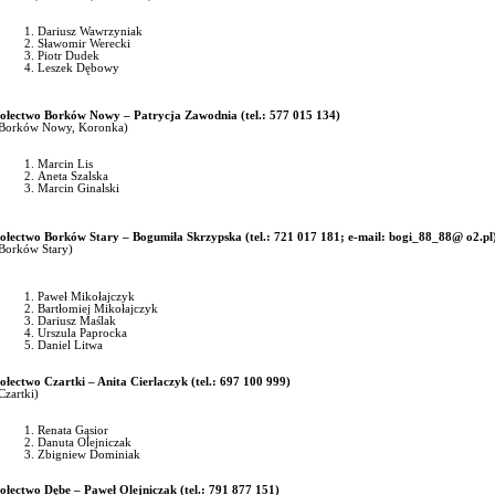
Dariusz Wawrzyniak
Sławomir Werecki
Piotr Dudek
Leszek Dębowy
ołectwo Borków Nowy –
Patrycja Zawodnia
(tel.: 577 015 134
)
Borków Nowy, Koronka)
Marcin Lis
Aneta Szalska
Marcin Ginalski
ołectwo Borków Stary – Bogumiła Skrzypska (tel.: 721 017 181; e-mail:
bogi_88_88@ o2.pl
Borków Stary)
Paweł Mikołajczyk
Bartłomiej Mikołajczyk
Dariusz Maślak
Urszula Paprocka
Daniel Litwa
ołectwo Czartki – Anita Cierlaczyk (tel.: 697 100 999)
Czartki)
Renata Gąsior
Danuta Olejniczak
Zbigniew Dominiak
ołectwo Dębe – Paweł Olejniczak (tel.: 791 877 151)