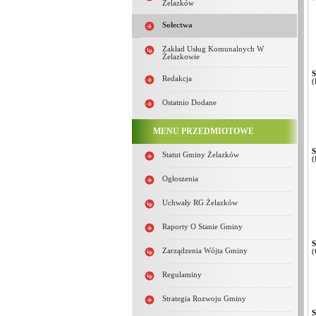
Żelazków
Sołectwa
Zakład Usług Komunalnych W
Żelazkowie
S
Redakcja
(
Ostatnio Dodane
MENU PRZEDMIOTOWE
S
Statut Gminy Żelazków
(
Ogłoszenia
Uchwały RG Żelazków
Raporty O Stanie Gminy
S
Zarządzenia Wójta Gminy
(
Regulaminy
Strategia Rozwoju Gminy
S