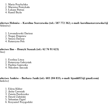
Maria Przybylska
Marzena Pomykała
Łukasz Pietras
Kamil Bryła
ołectwo Helenów – Karolina Starczewska
(tel.: 507 772 362; e-mail: karolinastarczewska1
Helenów)
Lewandowski Dariusz
Nogaj Zbigniew
Smura Dariusz
Katarzyna Pelc
ołectwo Ilno – Henryk Staszak
(tel.: 62 76 91 623)
Ilno)
Ewelina Litwa
Katarzyna Gabrysiak
Paulina Gajewska
Nikodem Janczak
ołectwo Janków – Barbara Janik (tel.: 603 204 833; e-mail:
bjanik855@ gmail.com)
Janków)
Edyta Kliber
Anita Czerniak
Żaneta Pawłowska
Dawid Żabiński
Sebastian Figiel
Krzysztof Przygodzki