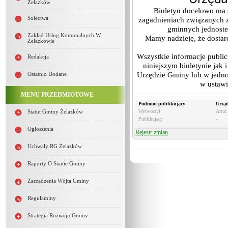
Żelazków
Biuletyn docelowo ma s
Sołectwa
zagadnieniach związanych 
gminnych jednoste
Zakład Usług Komunalnych W
Mamy nadzieję, że dostar
Żelazkowie
Wszystkie informacje public
Redakcja
niniejszym biuletynie jak 
Urzędzie Gminy lub w jedno
Ostatnio Dodane
w ustawi
MENU PRZEDMIOTOWE
Podmiot publikujący
Urzą
Wytworzył
Artur
Statut Gminy Żelazków
Publikujący
-
Ogłoszenia
Rejestr zmian
Uchwały RG Żelazków
Raporty O Stanie Gminy
Zarządzenia Wójta Gminy
Regulaminy
Strategia Rozwoju Gminy