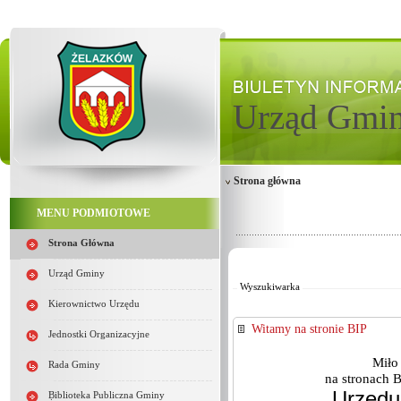
Urząd Gmi
Strona główna
MENU PODMIOTOWE
Strona Główna
Od:
Do:
Urząd Gminy
Wyszukiwarka
Kierownictwo Urzędu
Witamy na stronie BIP
Jednostki Organizacyjne
Miło
Rada Gminy
na stronach B
Urzędu
Biblioteka Publiczna Gminy