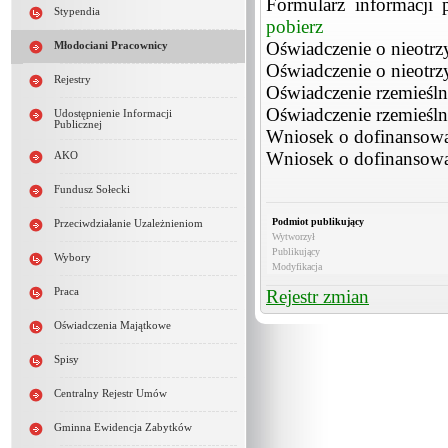
Formularz informacji 
Stypendia
pobierz
Oświadczenie o nieotr
Młodociani Pracownicy
Oświadczenie o nieotr
Rejestry
Oświadczenie rzemieśln
Oświadczenie rzemieśln
Udostępnienie Informacji
Publicznej
Wniosek o dofinansowa
Wniosek o dofinansowa
AKO
Fundusz Sołecki
Podmiot publikujący
Przeciwdziałanie Uzależnieniom
Wytworzył
Publikujący
Wybory
Modyfikacja
Rejestr zmian
Praca
Oświadczenia Majątkowe
Spisy
Centralny Rejestr Umów
Gminna Ewidencja Zabytków