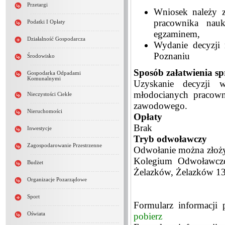
Przetargi
Wniosek należy z
pracownika nauk
Podatki I Opłaty
egzaminem,
Działalność Gospodarcza
Wydanie decyzji 
Poznaniu
Środowisko
Sposób załatwienia s
Gospodarka Odpadami
Komunalnymi
Uzyskanie decyzji w
młodocianych pracown
Nieczystości Ciekłe
zawodowego.
Nieruchomości
Opłaty
Brak
Inwestycje
Tryb odwoławczy
Zagospodarowanie Przestrzenne
Odwołanie można złoży
Kolegium Odwoławcz
Budżet
Żelazków, Żelazków 1
Organizacje Pozarządowe
Sport
Formularz informacji 
pobierz
Oświata