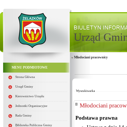
Urząd Gmi
Młodociani pracownicy
MENU PODMIOTOWE
Strona Główna
Od:
Do:
Urząd Gminy
Wyszukiwarka
Kierownictwo Urzędu
Młodociani pracow
Jednostki Organizacyjne
Rada Gminy
Podstawa prawna
Biblioteka Publiczna Gminy