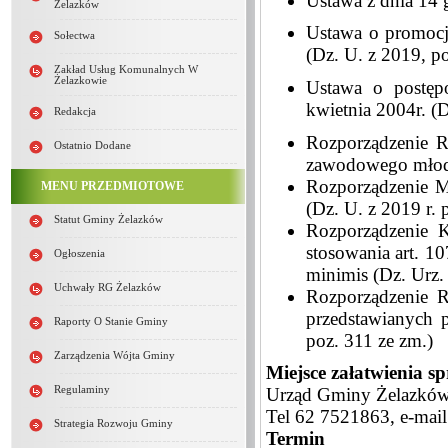
Ustawa z dnia 14 
Żelazków
Ustawa o promocji
Sołectwa
(Dz. U. z 2019, p
Zakład Usług Komunalnych W
Żelazkowie
Ustawa o postęp
kwietnia 2004r. (D
Redakcja
Rozporządzenie R
Ostatnio Dodane
zawodowego młodoc
Rozporządzenie M
MENU PRZEDMIOTOWE
(Dz. U. z 2019 r. 
Statut Gminy Żelazków
Rozporządzenie 
stosowania art. 1
Ogłoszenia
minimis (Dz. Urz.
Uchwały RG Żelazków
Rozporządzenie R
przedstawianych 
Raporty O Stanie Gminy
poz. 311 ze zm.)
Zarządzenia Wójta Gminy
Miejsce załatwienia s
Regulaminy
Urząd Gminy Żelazków
Tel 62 7521863, e-mai
Strategia Rozwoju Gminy
Termin