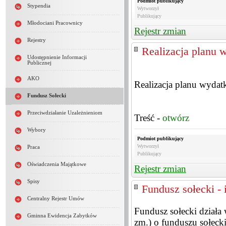
Podmiot publikujący
Stypendia
Wytworzył
Publikujący
Młodociani Pracownicy
Rejestr zmian
Rejestry
Realizacja planu
Udostępnienie Informacji
Publicznej
AKO
Realizacja planu wyda
Fundusz Sołecki
Przeciwdziałanie Uzależnieniom
Treść -
otwórz
Wybory
Podmiot publikujący
Wytworzył
Praca
Publikujący
Oświadczenia Majątkowe
Rejestr zmian
Spisy
Fundusz sołecki -
Centralny Rejestr Umów
Fundusz sołecki działa
Gminna Ewidencja Zabytków
zm.) o funduszu sołeck