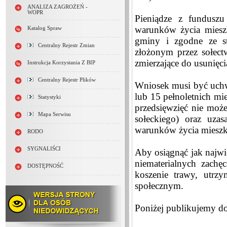
ANALIZA ZAGROŻEŃ -
WOPR
Pieniądze z funduszu
warunków życia miesz
Katalog Spraw
gminy i zgodne ze s
Centralny Rejestr Zmian
złożonym przez sołect
zmierzające do usunięc
Instrukcja Korzystania Z BIP
Centralny Rejestr Plików
Wniosek musi być uchwa
lub 15 pełnoletnich mi
Statystyki
przedsięwzięć nie moż
Mapa Serwisu
sołeckiego) oraz uzas
warunków życia miesz
RODO
SYGNALIŚCI
Aby osiągnąć jak najwi
niematerialnych zach
DOSTĘPNOŚĆ
koszenie trawy, utrz
społecznym.
Poniżej publikujemy d