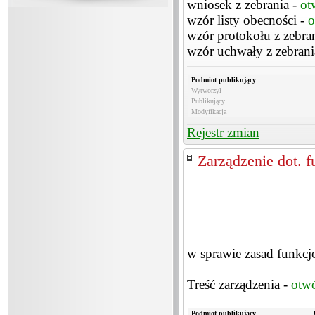
wniosek z zebrania -
ot
wzór listy obecności -
o
wzór protokołu z zebra
wzór uchwały z zebrani
Podmiot publikujący
Wytworzył
Publikujący
Modyfikacja
Rejestr zmian
Zarządzenie dot. 
w sprawie zasad funkc
Treść zarządzenia -
otw
Podmiot publikujący