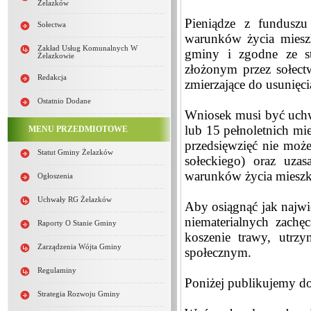
Żelazków
Pieniądze z funduszu
Sołectwa
warunków życia miesz
Zakład Usług Komunalnych W
gminy i zgodne ze s
Żelazkowie
złożonym przez sołect
Redakcja
zmierzające do usunięc
Ostatnio Dodane
Wniosek musi być uchwa
lub 15 pełnoletnich mi
MENU PRZEDMIOTOWE
przedsięwzięć nie moż
Statut Gminy Żelazków
sołeckiego) oraz uzas
warunków życia miesz
Ogłoszenia
Uchwały RG Żelazków
Aby osiągnąć jak najwi
niematerialnych zach
Raporty O Stanie Gminy
koszenie trawy, utrz
Zarządzenia Wójta Gminy
społecznym.
Regulaminy
Poniżej publikujemy d
Strategia Rozwoju Gminy