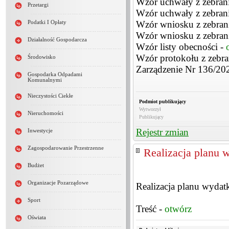
Wzór uchwały z zebran
Przetargi
Wzór uchwały z zebrani
Wzór wniosku z zebran
Podatki I Opłaty
Wzór wniosku z zebrani
Działalność Gospodarcza
Wzór listy obecności -
Wzór protokołu z zebra
Środowisko
Zarządzenie Nr 136/20
Gospodarka Odpadami
Komunalnymi
Nieczystości Ciekłe
Podmiot publikujący
Wytworzył
Nieruchomości
Publikujący
Rejestr zmian
Inwestycje
Zagospodarowanie Przestrzenne
Realizacja planu
Budżet
Organizacje Pozarządowe
Realizacja planu wyda
Sport
Treść -
otwórz
Oświata