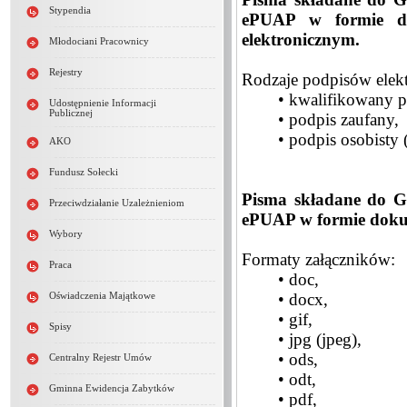
Stypendia
ePUAP w formie do
elektronicznym.
Młodociani Pracownicy
Rejestry
Rodzaje podpisów elek
• kwalifikowany p
Udostępnienie Informacji
Publicznej
• podpis zaufany,
• podpis osobisty
AKO
Fundusz Sołecki
Pisma składane do G
Przeciwdziałanie Uzależnieniom
ePUAP w formie dokum
Wybory
Formaty załączników:
Praca
• doc,
• docx,
Oświadczenia Majątkowe
• gif,
Spisy
• jpg (jpeg),
• ods,
Centralny Rejestr Umów
• odt,
Gminna Ewidencja Zabytków
• pdf,