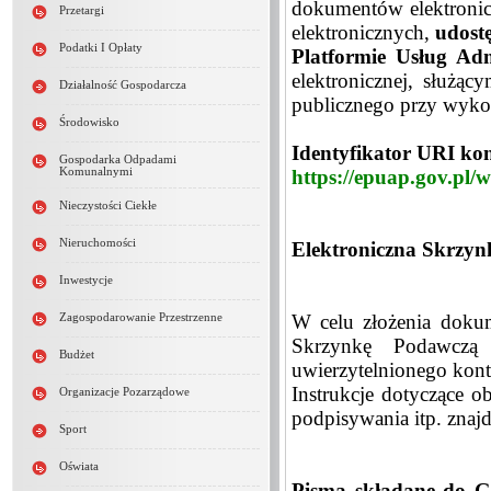
dokumentów elektronic
Przetargi
elektronicznych,
udost
Podatki I Opłaty
Platformie Usług Adm
elektronicznej, służą
Działalność Gospodarcza
publicznego przy wykor
Środowisko
Identyfikator URI k
Gospodarka Odpadami
Komunalnymi
https://epuap.gov.pl/
Nieczystości Ciekłe
Nieruchomości
Elektroniczna Skrzyn
Inwestycje
W celu złożenia doku
Zagospodarowanie Przestrzenne
Skrzynkę Podawczą 
Budżet
uwierzytelnionego kon
Instrukcje dotyczące 
Organizacje Pozarządowe
podpisywania itp. znaj
Sport
Oświata
Pisma składane do G