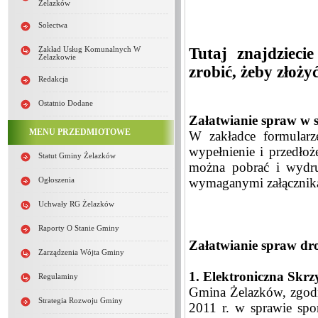
Żelazków
Sołectwa
Tutaj znajdzieci
Zakład Usług Komunalnych W
Żelazkowie
zrobić, żeby złoż
Redakcja
Ostatnio Dodane
Załatwianie spraw w 
MENU PRZEDMIOTOWE
W zakładce formularz
wypełnienie i przedłoż
Statut Gminy Żelazków
można pobrać i wydru
wymaganymi załącznika
Ogłoszenia
Uchwały RG Żelazków
Raporty O Stanie Gminy
Załatwianie spraw dro
Zarządzenia Wójta Gminy
1. Elektroniczna Skr
Regulaminy
Gmina Żelazków, zgodn
Strategia Rozwoju Gminy
2011 r. w sprawie spo