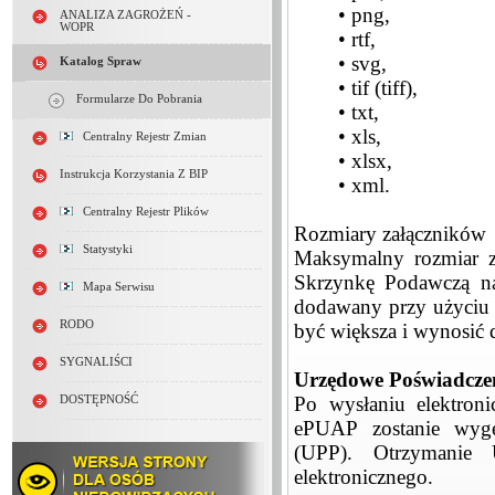
• png,
ANALIZA ZAGROŻEŃ -
WOPR
• rtf,
• svg,
Katalog Spraw
• tif (tiff),
Formularze Do Pobrania
• txt,
• xls,
Centralny Rejestr Zmian
• xlsx,
Instrukcja Korzystania Z BIP
• xml.
Centralny Rejestr Plików
Rozmiary załączników
Statystyki
Maksymalny rozmiar z
Skrzynkę Podawczą na 
Mapa Serwisu
dodawany przy użyciu 
RODO
być większa i wynosić
SYGNALIŚCI
Urzędowe Poświadczen
Po wysłaniu elektron
DOSTĘPNOŚĆ
ePUAP zostanie wyge
(UPP). Otrzymanie 
elektronicznego.