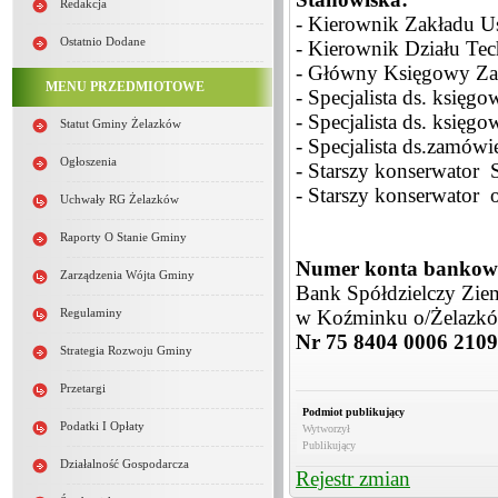
Redakcja
- Kierownik Zakładu 
Ostatnio Dodane
- Kierownik Działu Te
- Główny Księgowy Za
MENU PRZEDMIOTOWE
- Specjalista ds. księg
- Specjalista ds. księ
Statut Gminy Żelazków
- Specjalista ds.zamów
Ogłoszenia
- Starszy konserwator
- Starszy konserwator o
Uchwały RG Żelazków
Raporty O Stanie Gminy
Numer konta bankoweg
Zarządzenia Wójta Gminy
Bank Spółdzielczy Ziem
w Koźminku o/Żelazk
Regulaminy
Nr 75 8404 0006 2109
Strategia Rozwoju Gminy
Przetargi
Podmiot publikujący
Podatki I Opłaty
Wytworzył
Publikujący
Działalność Gospodarcza
Rejestr zmian