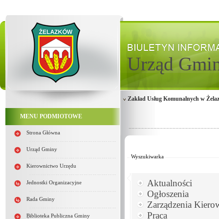
Urząd Gmi
Zakład Usług Komunalnych w Żela
MENU PODMIOTOWE
Strona Główna
Od:
Do:
Urząd Gminy
Wyszukiwarka
Kierownictwo Urzędu
Aktualności
Jednostki Organizacyjne
Ogłoszenia
Rada Gminy
Zarządzenia Kiero
Praca
Biblioteka Publiczna Gminy