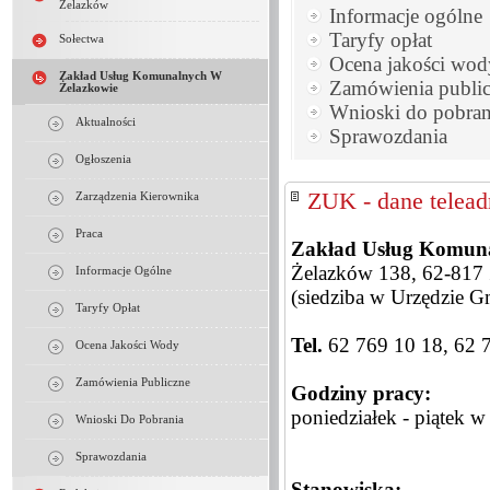
Żelazków
Informacje ogólne
Taryfy opłat
Sołectwa
Ocena jakości wod
Zakład Usług Komunalnych W
Zamówienia publi
Żelazkowie
Wnioski do pobran
Aktualności
Sprawozdania
Ogłoszenia
ZUK - dane telea
Zarządzenia Kierownika
Praca
Zakład Usług Komuna
Żelazków 138, 62-817
Informacje Ogólne
(siedziba w Urzędzie G
Taryfy Opłat
Tel.
62 769 10 18, 62 
Ocena Jakości Wody
Zamówienia Publiczne
Godziny pracy:
poniedziałek - piątek w
Wnioski Do Pobrania
Sprawozdania
Stanowiska: