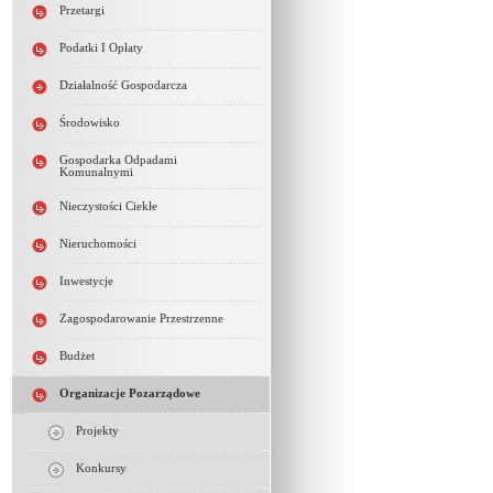
Przetargi
Podatki I Opłaty
Działalność Gospodarcza
Środowisko
Gospodarka Odpadami
Komunalnymi
Nieczystości Ciekłe
Nieruchomości
Inwestycje
Zagospodarowanie Przestrzenne
Budżet
Organizacje Pozarządowe
Projekty
Konkursy