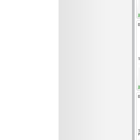
R
T
R
T
P