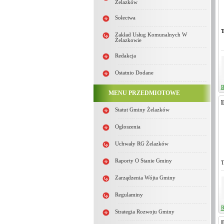
Żelazków
Sołectwa
T
Zakład Usług Komunalnych W
Żelazkowie
Redakcja
Ostatnio Dodane
R
MENU PRZEDMIOTOWE
Statut Gminy Żelazków
Ogłoszenia
Uchwały RG Żelazków
Raporty O Stanie Gminy
T
Zarządzenia Wójta Gminy
Regulaminy
R
Strategia Rozwoju Gminy