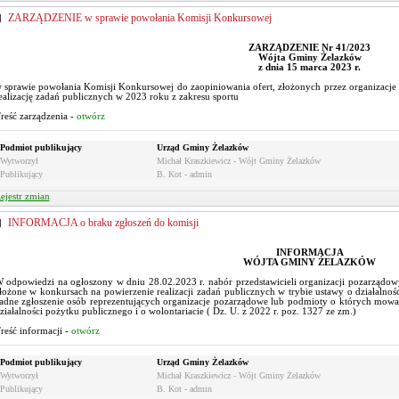
ZARZĄDZENIE w sprawie powołania Komisji Konkursowej
ZARZĄDZENIE Nr 41/2023
Wójta Gminy Żelazków
z dnia 15 marca 2023 r.
 sprawie powołania Komisji Konkursowej do zaopiniowania ofert, złożonych przez organizacj
ealizację zadań publicznych w 2023 roku z zakresu sportu
reść zarządzenia -
otwórz
Podmiot publikujący
Urząd Gminy Żelazków
Wytworzył
Michał Kraszkiewicz - Wójt Gminy Żelazków
Publikujący
B. Kot - admin
ejestr zmian
INFORMACJA o braku zgłoszeń do komisji
INFORMACJA
WÓJTA GMINY ŻELAZKÓW
 odpowiedzi na ogłoszony w dniu 28.02.2023 r. nabór przedstawicieli organizacji pozarządow
łożone w konkursach na powierzenie realizacji zadań publicznych w trybie ustawy o działalnoś
adne zgłoszenie osób reprezentujących organizacje pozarządowe lub podmioty o których mowa 
ziałalności pożytku publicznego i o wolontariacie ( Dz. U. z 2022 r. poz. 1327 ze zm.)
reść informacji -
otwórz
Podmiot publikujący
Urząd Gminy Żelazków
Wytworzył
Michał Kraszkiewicz - Wójt Gminy Żelazków
Publikujący
B. Kot - admin