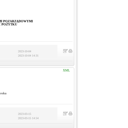
MI POZARZĄDOWYMI
Ć POŻYTKU
2023-10-04
2023-10-04 14:31
XML
 roku
2023-03-15
2023-03-15 14:54