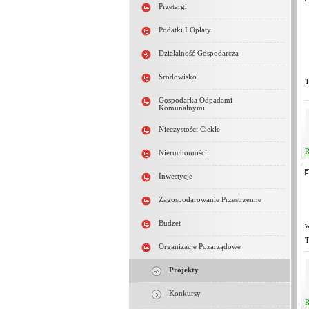
Przetargi
Podatki I Opłaty
Działalność Gospodarcza
Środowisko
T
Gospodarka Odpadami
Komunalnymi
Nieczystości Ciekłe
R
Nieruchomości
Inwestycje
Zagospodarowanie Przestrzenne
Budżet
w
T
Organizacje Pozarządowe
Projekty
Konkursy
R