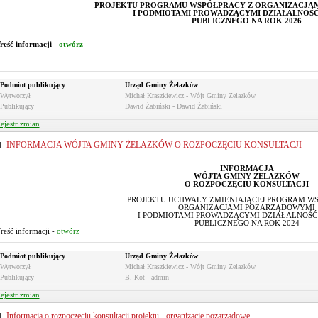
PROJEKTU PROGRAMU WSPÓŁPRACY Z ORGANIZACJA
I PODMIOTAMI PROWADZĄCYMI DZIAŁALNOŚ
PUBLICZNEGO NA ROK 2026
reść informacji -
otwórz
Podmiot publikujący
Urząd Gminy Żelazków
Wytworzył
Michał Kraszkiewicz - Wójt Gminy Żelazków
Publikujący
Dawid Żabiński - Dawid Żabiński
ejestr zmian
INFORMACJA WÓJTA GMINY ŻELAZKÓW O ROZPOCZĘCIU KONSULTACJI
INFORMACJA
WÓJTA GMINY ŻELAZKÓW
O ROZPOCZĘCIU KONSULTACJI
PROJEKTU UCHWAŁY ZMIENIAJĄCEJ PROGRAM W
ORGANIZACJAMI POZARZĄDOWYMI
I PODMIOTAMI PROWADZĄCYMI DZIAŁALNOŚĆ
PUBLICZNEGO NA ROK 2024
reść informacji -
otwórz
Podmiot publikujący
Urząd Gminy Żelazków
Wytworzył
Michał Kraszkiewicz - Wójt Gminy Żelazków
Publikujący
B. Kot - admin
ejestr zmian
Informacja o rozpoczęciu konsultacji projektu - organizacje pozarządowe