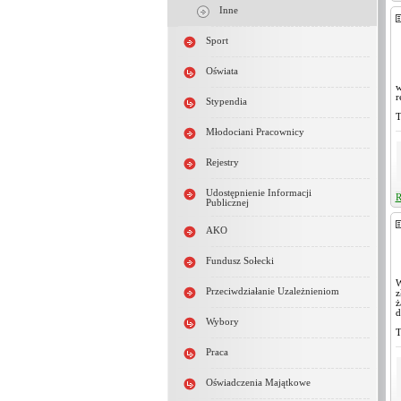
Inne
Sport
Oświata
w
r
Stypendia
T
Młodociani Pracownicy
Rejestry
Udostępnienie Informacji
R
Publicznej
AKO
Fundusz Sołecki
W
Przeciwdziałanie Uzależnieniom
z
ż
d
Wybory
T
Praca
Oświadczenia Majątkowe