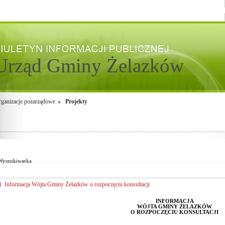
Urząd Gminy Żelazków
ganizacje pozarządowe
Projekty
Od:
Fraza:
Do:
Treści archiwalne
Wyszukiwarka
Informacja Wójta Gminy Żelazków o rozpoczęciu konsultacji
INFORMACJA
WÓJTA GMINY ŻELAZKÓW
O ROZPOCZĘCIU KONSULTACJI