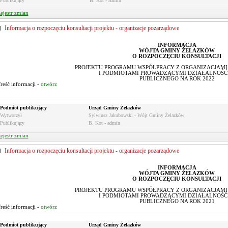
Publikujący
B. Kot - admin
ejestr zmian
Informacja o rozpoczęciu konsultacji projektu - organizacje pozarządowe
INFORMACJA
WÓJTA GMINY ŻELAZKÓW
O ROZPOCZĘCIU KONSULTACJI
PROJEKTU PROGRAMU WSPÓŁPRACY Z ORGANIZACJAM
I PODMIOTAMI PROWADZĄCYMI DZIAŁALNOŚĆ
PUBLICZNEGO NA ROK 2022
reść informacji -
otwórz
Podmiot publikujący
Urząd Gminy Żelazków
Wytworzył
Sylwiusz Jakubowski - Wójt Gminy Żelazków
Publikujący
B. Kot - admin
ejestr zmian
Informacja o rozpoczęciu konsultacji projektu - organizacje pozarządowe
INFORMACJA
WÓJTA GMINY ŻELAZKÓW
O ROZPOCZĘCIU KONSULTACJI
PROJEKTU PROGRAMU WSPÓŁPRACY Z ORGANIZACJAM
I PODMIOTAMI PROWADZĄCYMI DZIAŁALNOŚĆ
PUBLICZNEGO NA ROK 2021
reść informacji -
otwórz
Podmiot publikujący
Urząd Gminy Żelazków