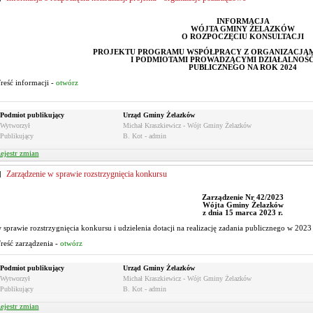
INFORMACJA
WÓJTA GMINY ŻELAZKÓW
O ROZPOCZĘCIU KONSULTACJI
PROJEKTU PROGRAMU WSPÓŁPRACY Z ORGANIZACJA
I PODMIOTAMI PROWADZĄCYMI DZIAŁALNOŚ
PUBLICZNEGO NA ROK 2024
reść informacji -
otwórz
Podmiot publikujący
Urząd Gminy Żelazków
Wytworzył
Michał Kraszkiewicz - Wójt Gminy Żelazków
Publikujący
B. Kot - admin
ejestr zmian
Zarządzenie w sprawie rozstrzygnięcia konkursu
Zarządzenie Nr 42/2023
Wójta Gminy Żelazków
z dnia 15 marca 2023 r.
 sprawie rozstrzygnięcia konkursu i udzielenia dotacji na realizację zadania publicznego w 2023
reść zarządzenia -
otwórz
Podmiot publikujący
Urząd Gminy Żelazków
Wytworzył
Michał Kraszkiewicz - Wójt Gminy Żelazków
Publikujący
B. Kot - admin
ejestr zmian