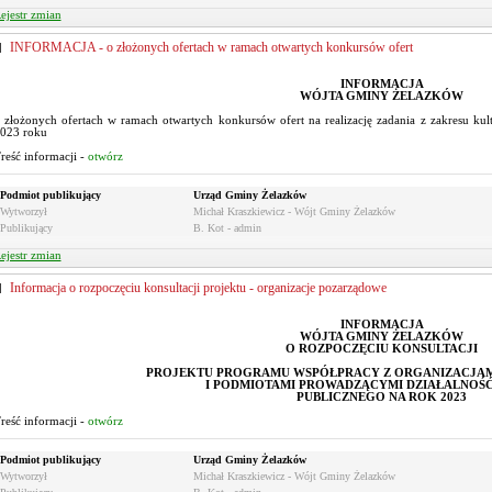
ejestr zmian
INFORMACJA - o złożonych ofertach w ramach otwartych konkursów ofert
INFORMACJA
WÓJTA GMINY ŻELAZKÓW
 złożonych ofertach w ramach otwartych konkursów ofert na realizację zadania z zakresu kul
023 roku
reść informacji -
otwórz
Podmiot publikujący
Urząd Gminy Żelazków
Wytworzył
Michał Kraszkiewicz - Wójt Gminy Żelazków
Publikujący
B. Kot - admin
ejestr zmian
Informacja o rozpoczęciu konsultacji projektu - organizacje pozarządowe
INFORMACJA
WÓJTA GMINY ŻELAZKÓW
O ROZPOCZĘCIU KONSULTACJI
PROJEKTU PROGRAMU WSPÓŁPRACY Z ORGANIZACJA
I PODMIOTAMI PROWADZĄCYMI DZIAŁALNOŚ
PUBLICZNEGO NA ROK 2023
reść informacji -
otwórz
Podmiot publikujący
Urząd Gminy Żelazków
Wytworzył
Michał Kraszkiewicz - Wójt Gminy Żelazków