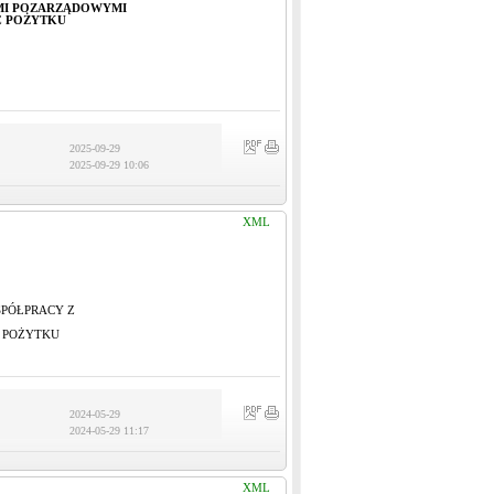
MI POZARZĄDOWYMI
Ć POŻYTKU
2025-09-29
2025-09-29 10:06
XML
SPÓŁPRACY Z
 POŻYTKU
2024-05-29
2024-05-29 11:17
XML