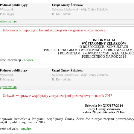
Podmiot publikujący
Urząd Gminy Żelazków
Wytworzył
Sylwiusz Jakubowski - Wójt Gminy Żelazków
Publikujący
B. Kot - admin
ejestr zmian
Informacja o rozpoczęciu konsultacji projektu - organizacje pozarządowe
INFORMACJA
WÓJTA GMINY ŻELAZKÓW
O ROZPOCZĘCIU KONSULTACJI
PROJEKTU PROGRAMU WSPÓŁPRACY Z ORGANIZACJAM
I PODMIOTAMI PROWADZĄCYMI DZIAŁALNOŚĆ
PUBLICZNEGO NA ROK 2018
reść informacji -
otwórz
Podmiot publikujący
Urząd Gminy Żelazków
Wytworzył
Sylwiusz Jakubowski - Wójt Gminy Żelazków
Publikujący
B. Kot - admin
ejestr zmian
Uchwała w sprawie współpracy z organizacjami pozarządowymi na rok 2017
Uchwała Nr XIX/177/2016
Rady Gminy Żelazków
z dnia 26 października 2016r.
 sprawie uchwalenia Programu współpracy Gminy Żelazków z organizacjami pozarządowy
ożytku publicznego na rok 2017
reść uchwały -
otwórz