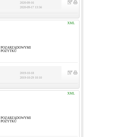
2020-09-16
2020-09-17 13:56
XML
I POZARZĄDOWYMI
 POŻYTKU
2019-10-18
2019-10-29 10:10
XML
I POZARZĄDOWYMI
 POŻYTKU