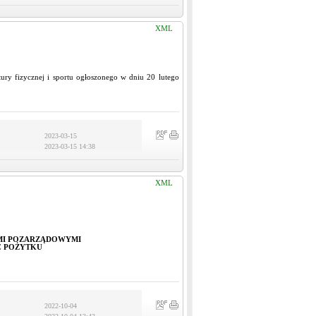
XML
tury fizycznej i sportu ogłoszonego w dniu 20 lutego
2023-03-15
2023-03-15 14:38
XML
MI POZARZĄDOWYMI
Ć POŻYTKU
2022-10-04