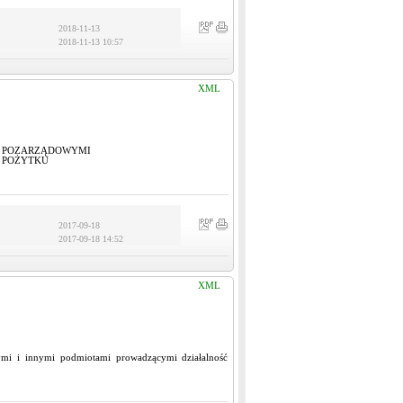
2018-11-13
2018-11-13 10:57
XML
I POZARZĄDOWYMI
 POŻYTKU
2017-09-18
2017-09-18 14:52
XML
mi i innymi podmiotami prowadzącymi działalność