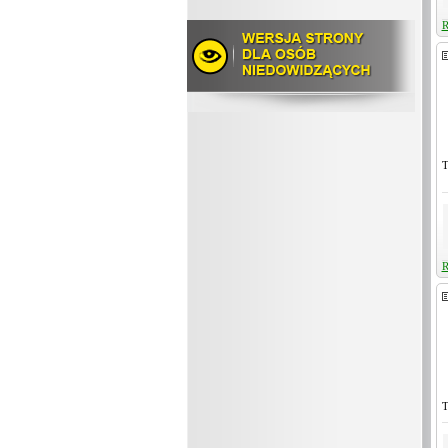
R
T
R
T