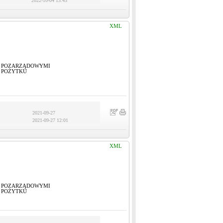
2022-10-04 13:43
XML
I POZARZĄDOWYMI
 POŻYTKU
2021-09-27
2021-09-27 12:01
XML
I POZARZĄDOWYMI
 POŻYTKU