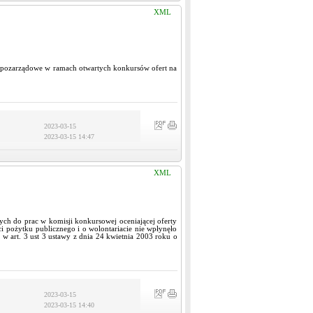
XML
e pozarządowe w ramach otwartych konkursów ofert na
2023-03-15
2023-03-15 14:47
XML
ych do prac w komisji konkursowej oceniającej oferty
ci pożytku publicznego i o wolontariacie nie wpłynęło
w art. 3 ust 3 ustawy z dnia 24 kwietnia 2003 roku o
2023-03-15
2023-03-15 14:40