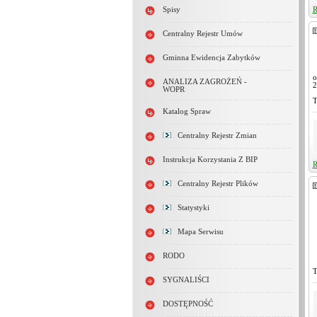
Spisy
R
Centralny Rejestr Umów
Gminna Ewidencja Zabytków
o
ANALIZA ZAGROŻEŃ -
2
WOPR
T
Katalog Spraw
Centralny Rejestr Zmian
Instrukcja Korzystania Z BIP
R
Centralny Rejestr Plików
Statystyki
Mapa Serwisu
RODO
T
SYGNALIŚCI
DOSTĘPNOŚĆ