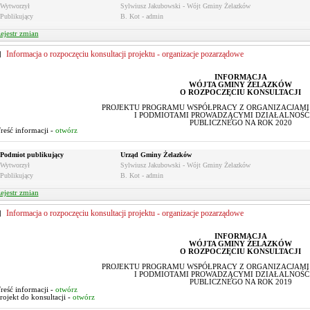
Wytworzył
Sylwiusz Jakubowski - Wójt Gminy Żelazków
Publikujący
B. Kot - admin
ejestr zmian
Informacja o rozpoczęciu konsultacji projektu - organizacje pozarządowe
INFORMACJA
WÓJTA GMINY ŻELAZKÓW
O ROZPOCZĘCIU KONSULTACJI
PROJEKTU PROGRAMU WSPÓŁPRACY Z ORGANIZACJAM
I PODMIOTAMI PROWADZĄCYMI DZIAŁALNOŚĆ
PUBLICZNEGO NA ROK 2020
reść informacji -
otwórz
Podmiot publikujący
Urząd Gminy Żelazków
Wytworzył
Sylwiusz Jakubowski - Wójt Gminy Żelazków
Publikujący
B. Kot - admin
ejestr zmian
Informacja o rozpoczęciu konsultacji projektu - organizacje pozarządowe
INFORMACJA
WÓJTA GMINY ŻELAZKÓW
O ROZPOCZĘCIU KONSULTACJI
PROJEKTU PROGRAMU WSPÓŁPRACY Z ORGANIZACJAM
I PODMIOTAMI PROWADZĄCYMI DZIAŁALNOŚĆ
PUBLICZNEGO NA ROK 2019
reść informacji -
otwórz
rojekt do konsultacji -
otwórz