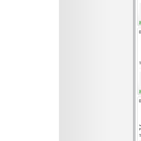
R
T
R
w
p
T