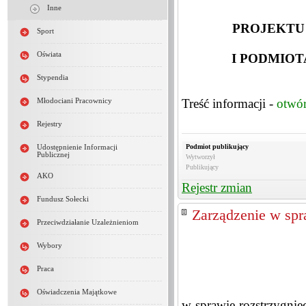
Inne
PROJEKTU
Sport
Oświata
I PODMIO
Stypendia
Treść informacji -
otwó
Młodociani Pracownicy
Rejestry
Podmiot publikujący
Udostępnienie Informacji
Publicznej
Wytworzył
Publikujący
AKO
Rejestr zmian
Fundusz Sołecki
Zarządzenie w spr
Przeciwdziałanie Uzależnieniom
Wybory
Praca
Oświadczenia Majątkowe
w sprawie rozstrzygnięc