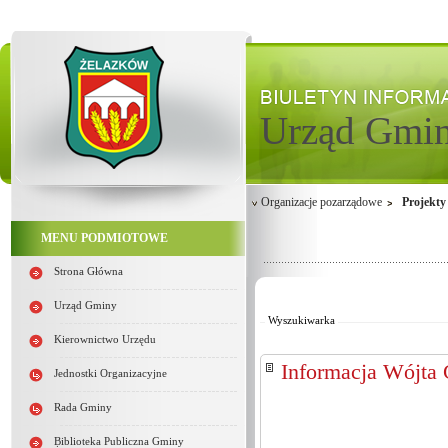
Urząd Gmi
Organizacje pozarządowe
Projekty
MENU PODMIOTOWE
Strona Główna
Od:
Do:
Urząd Gminy
Wyszukiwarka
Kierownictwo Urzędu
Informacja Wójta 
Jednostki Organizacyjne
Rada Gminy
Biblioteka Publiczna Gminy