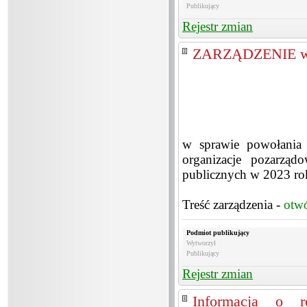
Publikujący
Rejestr zmian
ZARZĄDZENIE w s
w sprawie powołania 
organizacje pozarząd
publicznych w 2023 rok
Treść zarządzenia -
otw
Podmiot publikujący
Wytworzył
Publikujący
Rejestr zmian
Informacja o ro