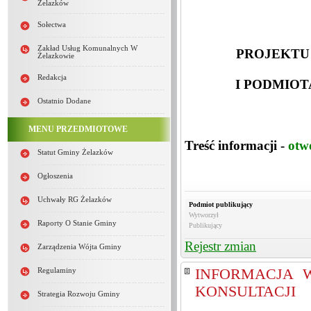
Żelazków
Sołectwa
Zakład Usług Komunalnych W
PROJEKTU
Żelazkowie
Redakcja
I PODMIO
Ostatnio Dodane
MENU PRZEDMIOTOWE
Treść informacji -
otw
Statut Gminy Żelazków
Ogłoszenia
Uchwały RG Żelazków
Podmiot publikujący
Wytworzył
Raporty O Stanie Gminy
Publikujący
Rejestr zmian
Zarządzenia Wójta Gminy
INFORMACJA 
Regulaminy
KONSULTACJI
Strategia Rozwoju Gminy