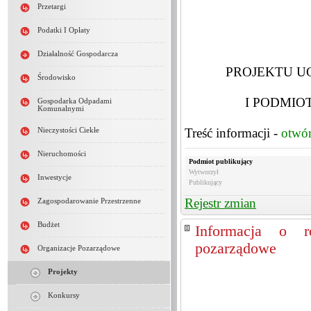
Przetargi
Podatki I Opłaty
Działalność Gospodarcza
PROJEKTU U
Środowisko
I PODMIO
Gospodarka Odpadami
Komunalnymi
Treść informacji -
otwó
Nieczystości Ciekłe
Nieruchomości
Podmiot publikujący
Wytworzył
Inwestycje
Publikujący
Rejestr zmian
Zagospodarowanie Przestrzenne
Budżet
Informacja o ro
pozarządowe
Organizacje Pozarządowe
Projekty
Konkursy