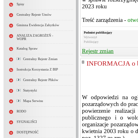
Spisy
2023 roku
Centralny Rejestr Umów
Treść zarządzenia -
otw
Gminna Ewidencja Zabytków
Podmiot publikujący
ANALIZA ZAGROŻEŃ -
Wytworzył
WOPR
Publikujący
Katalog Spraw
Rejestr zmian
Centralny Rejestr Zmian
INFORMACJA o br
Instrukcja Korzystania Z BIP
Centralny Rejestr Plików
Statystyki
W odpowiedzi na ogło
Mapa Serwisu
pozarządowych do prac 
powierzenie realizac
RODO
publicznego i o wolo
SYGNALIŚCI
organizacje pozarządo
kwietnia 2003 roku o dz
DOSTĘPNOŚĆ
poz. 1327 ze zm.)