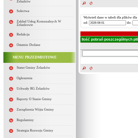
Żelazków
Sołectwa
Wyświetl dane w tabeli dla plików dl
Zakład Usług Komunalnych W
od:
do:
Żelazkowie
Redakcja
Ilość pobrań poszczególnych pl
Ostatnio Dodane
MENU PRZEDMIOTOWE
Statut Gminy Żelazków
Ogłoszenia
Uchwały RG Żelazków
Raporty O Stanie Gminy
Zarządzenia Wójta Gminy
Regulaminy
Strategia Rozwoju Gminy