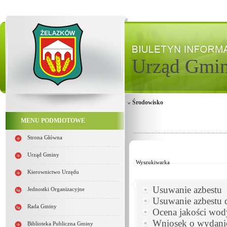
Urząd Gmi
Środowisko
MENU PODMIOTOWE
Strona Główna
Od:
Do:
Urząd Gminy
Wyszukiwarka
Kierownictwo Urzędu
Usuwanie azbestu
Jednostki Organizacyjne
Usuwanie azbestu 
Rada Gminy
Ocena jakości wod
Wniosek o wydanie
Biblioteka Publiczna Gminy