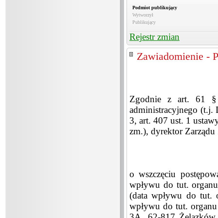
Podmiot publikujący
Wytworzył
Publikujący
Rejestr zmian
Zawiadomienie - 
Zgodnie z art. 61 §
administracyjnego (t.j.
3, art. 407 ust. 1 usta
zm.), dyrektor Zarząd
o wszczęciu postępowa
wpływu do tut. organu
(data wpływu do tut. 
wpływu do tut. organu 
3A, 62-817 Żelazków,