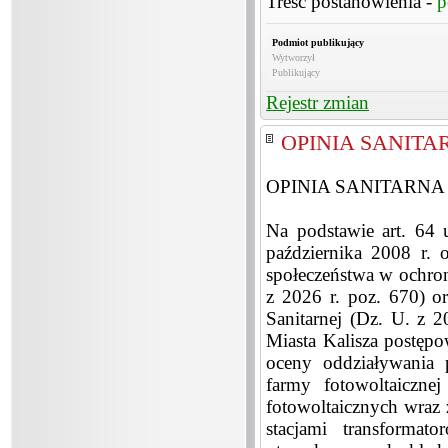
Treść postanowienia -
p
Podmiot publikujący
Wytworzył
Publikujący
Rejestr zmian
OPINIA SANITAR
OPINIA SANITARNA 
Na podstawie art. 64 
października 2008 r. 
społeczeństwa w ochron
z 2026 r. poz. 670) o
Sanitarnej (Dz. U. z 
Miasta Kalisza postęp
oceny oddziaływania 
farmy fotowoltaiczn
fotowoltaicznych wraz 
stacjami transformat