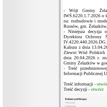
- Wójt Gminy Żel
IWŚ.6220.1.7.2026 o ś
na: rozbudowie i moder
Russów, gm. Żelazków,
- Niniejsza decyzja 
Dyrektora Ochrony 
IV.4220.440.2026.DG.
Kaliszu z dnia 13.04.
Zlewni Wód Polskich
dnia 20.04.2026 r. z
Gminy Żelazków w godz
- Treść przedmiotowe
Informacji Publicznej
Treść informacji -
otwó
Treść decyzji -
otwórz
Podmiot publikujący
Wytworzył
Publikujący