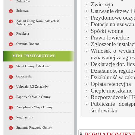
Żelazków
Zwierzęta
Usuwanie drzew i
Sołectwa
Przydomowe oczys
Zakład Usług Komunalnych W
Dotacje na usuwani
Żelazkowie
Spółki wodne
Redakcja
Prawo łowieckie
Zgłoszenie instalacj
Ostatnio Dodane
Wniosek o wydani
MENU PRZEDMIOTOWE
uznawanej za agre
Deklaracje dot. lic
Statut Gminy Żelazków
Działalność regul
Działalność w zak
Ogłoszenia
Opłata retencyjna
Uchwały RG Żelazków
Ciepłe mieszkanie
Rozporządzenie H
Raporty O Stanie Gminy
Publicznie dostę
Zarządzenia Wójta Gminy
środowisku
Regulaminy
Strategia Rozwoju Gminy
POWIADOMIENIE 