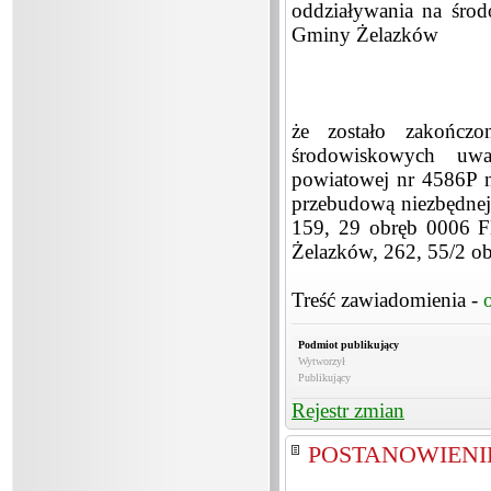
oddziaływania na środo
Gminy Żelazków
że zostało zakończ
środowiskowych uwa
powiatowej nr 4586P 
przebudową niezbędnej 
159, 29 obręb 0006 F
Żelazków, 262, 55/2 o
Treść zawiadomienia -
Podmiot publikujący
Wytworzył
Publikujący
Rejestr zmian
POSTANOWIENIE 