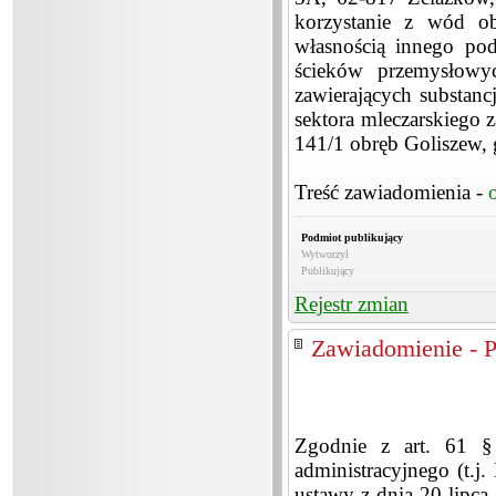
korzystanie z wód ob
własnością innego po
ścieków przemysłowy
zawierających substan
sektora mleczarskiego 
141/1 obręb Goliszew, 
Treść zawiadomienia -
Podmiot publikujący
Wytworzył
Publikujący
Rejestr zmian
Zawiadomienie - 
Zgodnie z art. 61 §
administracyjnego (t.j.
ustawy z dnia 20 lipca