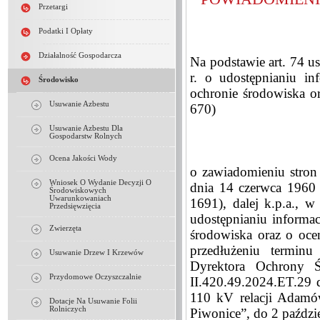
Przetargi
Podatki I Opłaty
Działalność Gospodarcza
Na podstawie art. 74 us
r. o udostępnianiu in
Środowisko
ochronie środowiska o
Usuwanie Azbestu
670)
Usuwanie Azbestu Dla
Gospodarstw Rolnych
Ocena Jakości Wody
o zawiadomieniu stron 
Wniosek O Wydanie Decyzji O
dnia 14 czerwca 1960 
Środowiskowych
Uwarunkowaniach
1691), dalej k.p.a., w
Przedsięwzięcia
udostępnianiu informac
Zwierzęta
środowiska oraz o oce
przedłużeniu termin
Usuwanie Drzew I Krzewów
Dyrektora Ochrony
Przydomowe Oczyszczalnie
II.420.49.2024.ET.29 d
110 kV relacji Adam
Dotacje Na Usuwanie Folii
Rolniczych
Piwonice”, do 2 paździ