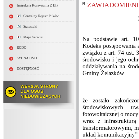
ZAWIADOMIENIE 
Instrukcja Korzystania Z BIP
Centralny Rejestr Plików
Statystyki
Mapa Serwisu
Na podstawie art. 1
Kodeks postępowania ad
RODO
związku z art. 74 ust. 
środowisku i jego ochr
SYGNALIŚCI
oddziaływania na środo
DOSTĘPNOŚĆ
Gminy Żelazków
że zostało zakończ
środowiskowych uw
fotowoltaicznej o mocy
wraz z infrastruktur
transformatorowymi, m
układ komunikacyjny” n