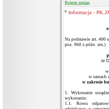
Rejestr zmian
Informacja - PK.
o
Na podstawie art. 400 u
poz. 960 z późn. zm.)
p
że 
w
w ramach z
w zakresie b
1. Wykonanie urządze
wykonaniu:
1.1. Rowu odparowuj
odcinkowo o umocnie