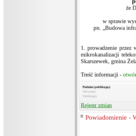
p
że 
w sprawie wy
pn. „Budowa infr
1. prowadzenie przez
mikrokanalizacji tele
Skarszewek, gmina Żela
Treść informacji -
otwó
Podmiot publikujący
Wytworzył
Publikujący
Rejestr zmian
Powiadomienie - 