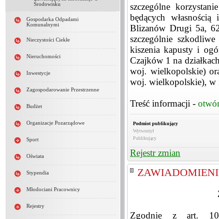
Środowisku
szczególne korzystan
będących własnością
Gospodarka Odpadami
Komunalnymi
Blizanów Drugi 5a, 62
szczególnie szkodliwe
Nieczystości Ciekłe
kiszenia kapusty i o
Nieruchomości
Czajków 1 na działkach
woj. wielkopolskie) o
Inwestycje
woj. wielkopolskie), w i
Zagospodarowanie Przestrzenne
Treść informacji -
otwó
Budżet
Organizacje Pozarządowe
Podmiot publikujący
Wytworzył
Publikujący
Sport
Rejestr zmian
Oświata
ZAWIADOMIENIE 
Stypendia
Młodociani Pracownicy
Rejestry
Zgodnie z art. 