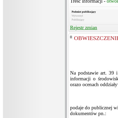
Treść informacji -
otwó
Podmiot publikujący
Wytworzył
Publikujący
Rejestr zmian
OBWIESZCZENIE o 
Na podstawie art. 39 
informacji o środowis
orazo ocenach oddziały
podaje do publicznej w
dokumentów pn.: