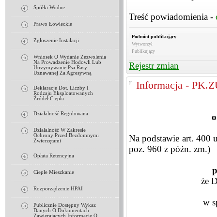
Spółki Wodne
Treść powiadomienia -
Prawo Łowieckie
Podmiot publikujący
Zgłoszenie Instalacji
Wytworzył
Publikujący
Wniosek O Wydanie Zezwolenia
Na Prowadzenie Hodowli Lub
Rejestr zmian
Utrzymywanie Psa Rasy
Uznawanej Za Agresywną
Informacja - PK.
Deklaracje Dot. Liczby I
Rodzaju Eksploatowanych
Źródeł Ciepła
Działalność Regulowana
o
Działalność W Zakresie
Ochrony Przed Bezdomnymi
Na podstawie art. 400 u
Zwierzętami
poz. 960 z późn. zm.)
Opłata Retencyjna
p
Ciepłe Mieszkanie
że 
Rozporządzenie HPAI
w s
Publicznie Dostępny Wykaz
Danych O Dokumentach
Zawierających Informacje O