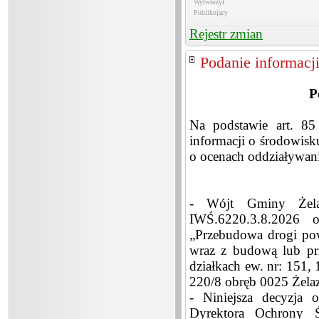
Wytworzył
Publikujący
Rejestr zmian
Podanie informacj
P
Na podstawie art. 85
informacji o środowisk
o ocenach oddziaływania
- Wójt Gminy Żel
IWŚ.6220.3.8.2026 o
„Przebudowa drogi po
wraz z budową lub prz
działkach ew. nr: 151,
220/8 obręb 0025 Żela
- Niniejsza decyzja 
Dyrektora Ochrony 