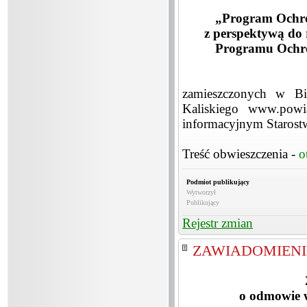
„Program Ochro
z perspektywą do
Programu Ochro
zamieszczonych w Biu
Kaliskiego www.powi
informacyjnym Starostw
Treść obwieszczenia -
o
Podmiot publikujący
Wytworzył
Publikujący
Rejestr zmian
ZAWIADOMIENIE 
o odmowie 