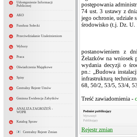
Udostępnienie Informacji
postępowania administra
Publicznej
74 ust. 3 ustawy z dni
AKO
jego ochronie, udziale
środowisko (t.j. Dz. U.
Fundusz Sołecki
Przeciwdziałanie Uzależnieniom
Wybory
postanowieniem z dn
Praca
Żelazków na wniosek p
wydania decyzji o śr
Oświadczenia Majątkowe
pn.: „Budowa instala
infrastrukturą technicz
Spisy
68, 50/2, 53/5, 53/4, 5
Centralny Rejestr Umów
Treść zawiadomienia -
Gminna Ewidencja Zabytków
ANALIZA ZAGROŻEŃ -
Podmiot publikujący
WOPR
Wytworzył
Publikujący
Katalog Spraw
Rejestr zmian
Centralny Rejestr Zmian