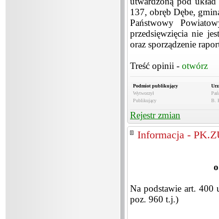
utwardzoną pod układ 
137, obręb Dębe, gmin
Państwowy Powiatowy
przedsięwzięcia nie j
oraz sporządzenie rapo
Treść opinii -
otwórz
Podmiot publikujący
Urz
Wytworzył
Pań
Publikujący
B. 
Rejestr zmian
Informacja - PK.
o
Na podstawie art. 400 
poz. 960 t.j.)