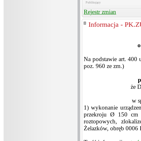
Publikujący
Rejestr zmian
Informacja - PK.
o
Na podstawie art. 400 
poz. 960 ze zm.)
p
że 
w s
1) wykonanie urządzen
przekroju Ø 150 cm 
roztopowych, zlokali
Żelazków, obręb 0006 F