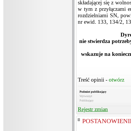
składającej się z wolno
w tym z przyłączami e
rozdzielniami SN, pow
nr ewid. 133, 134/2, 1
Dyr
nie stwierdza potrze
wskazuje na koniecz
Treść opinii -
otwórz
Podmiot publikujący
Wytworzył
Publikujący
Rejestr zmian
POSTANOWIENIE 