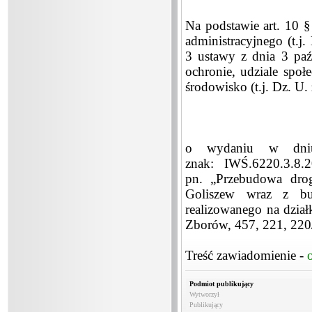
Na podstawie art. 10 §
administracyjnego (t.j.
3 ustawy z dnia 3 paź
ochronie, udziale spo
środowisko (t.j. Dz. U. 
o wydaniu w dniu
znak: IWŚ.6220.3.8.
pn. „Przebudowa dro
Goliszew wraz z bud
realizowanego na dzia
Zborów, 457, 221, 220
Treść zawiadomienie -
Podmiot publikujący
Wytworzył
Publikujący