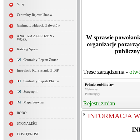
Spisy
Centralny Rejestr Umów
Gminna Ewidencja Zabytków
W sprawie powołania
ANALIZA ZAGROŻEŃ -
WOPR
organizacje pozarzą
Katalog Spraw
publiczny
Centralny Rejestr Zmian
Treśc zarządzenia -
otw
Instrukcja Korzystania Z BIP
Centralny Rejestr Plików
Podmiot publikujący
Wytworzył
Statystyki
Publikujący
Rejestr zmian
Mapa Serwisu
RODO
INFORMACJA W
SYGNALIŚCI
IN
DOSTĘPNOŚĆ