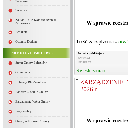
Żelazków
Sołectwa
Zakład Usług Komunalnych W
W sprawie rozstrz
Żelazkowie
Redakcja
Treść zarządzenia -
otw
Ostatnio Dodane
MENU PRZEDMIOTOWE
Podmiot publikujący
Wytworzył
Publikujący
Statut Gminy Żelazków
Rejestr zmian
Ogłoszenia
ZARZĄDZENIE Nr 
Uchwały RG Żelazków
2026 r.
Raporty O Stanie Gminy
Zarządzenia Wójta Gminy
Regulaminy
W sprawie rozstrz
Strategia Rozwoju Gminy