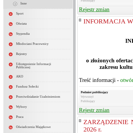
Publikujący
Inne
Rejestr zmian
Sport
INFORMACJA W
Oświata
Stypendia
IN
Młodociani Pracownicy
Rejestry
o złożonych oferta
Udostępnienie Informacji
zakresu kultu
Publicznej
AKO
Treść informacji -
otwó
Fundusz Sołecki
Podmiot publikujący
Przeciwdziałanie Uzależnieniom
Wytworzył
Publikujący
Wybory
Rejestr zmian
Praca
ZARZĄDZENIE Nr 
Oświadczenia Majątkowe
2026 r.