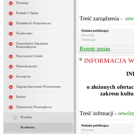
Przetargi
Podatki I Opłaty
Treść zarządzenia -
otw
Działalność Gospodarcza
Podmiot publikujący
Środowisko
Wytworzył
Publikujący
Gospodarka Odpadami
Komunalnymi
Rejestr zmian
Nieczystości Ciekłe
INFORMACJA W
Nieruchomości
IN
Inwestycje
o złożonych oferta
Zagospodarowanie Przestrzenne
zakresu kultu
Budżet
Organizacje Pozarządowe
Treść infrmacji -
otwórz
Projekty
Podmiot publikujący
Konkursy
Wytworzył