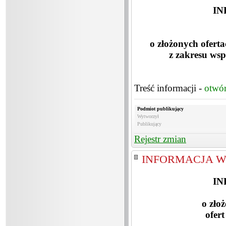
IN
o złożonych ofert
z zakresu wsp
Treść informacji -
otwó
Podmiot publikujący
Wytworzył
Publikujący
Rejestr zmian
INFORMACJA W
IN
o zło
ofert