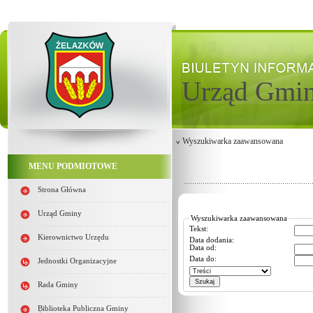
Urząd Gmi
Wyszukiwarka zaawansowana
MENU PODMIOTOWE
Strona Główna
Urząd Gminy
Wyszukiwarka zaawansowana
Tekst:
Kierownictwo Urzędu
Data dodania:
Data od:
Data do:
Jednostki Organizacyjne
Rada Gminy
Biblioteka Publiczna Gminy