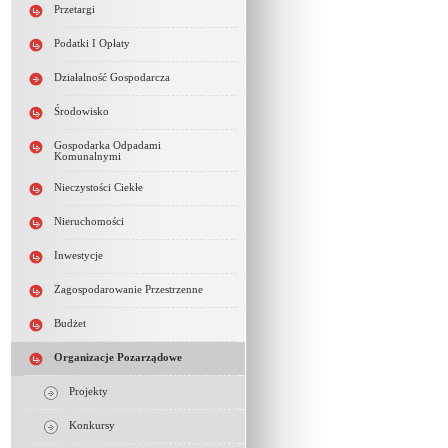
Przetargi
Podatki I Opłaty
Działalność Gospodarcza
Środowisko
Gospodarka Odpadami
Komunalnymi
Nieczystości Ciekłe
Nieruchomości
Inwestycje
Zagospodarowanie Przestrzenne
Budżet
Organizacje Pozarządowe
Projekty
Konkursy