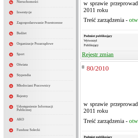
w sprawie przeprowadz
Nieruchomości
2011 roku
Inwestycje
Treść zarządzenia -
otw
Zagospodarowanie Przestrzenne
Budżet
Podmiot publikujący
Wytworzył
Organizacje Pozarządowe
Publikujący
Rejestr zmian
Sport
Oświata
80/2010
Stypendia
Młodociani Pracownicy
Rejestry
w sprawie przeprowadz
Udostępnienie Informacji
2011 roku
Publicznej
AKO
Treść zarządzenia -
otw
Fundusz Sołecki
Podmiot publikujący