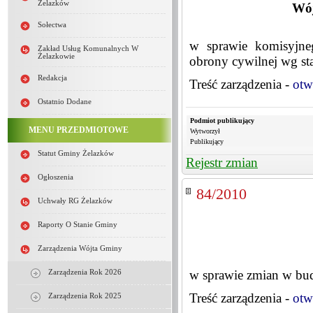
Żelazków
Wój
Sołectwa
w sprawie komisyjneg
Zakład Usług Komunalnych W
Żelazkowie
obrony cywilnej wg st
Redakcja
Treść zarządzenia -
otw
Ostatnio Dodane
Podmiot publikujący
MENU PRZEDMIOTOWE
Wytworzył
Publikujący
Statut Gminy Żelazków
Rejestr zmian
Ogłoszenia
84/2010
Uchwały RG Żelazków
Raporty O Stanie Gminy
Zarządzenia Wójta Gminy
w sprawie zmian w bu
Zarządzenia Rok 2026
Treść zarządzenia -
otw
Zarządzenia Rok 2025