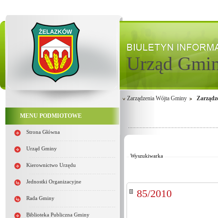
Urząd Gmi
Zarządzenia Wójta Gminy
Zarządz
MENU PODMIOTOWE
Od:
Strona Główna
Do:
Kategoria:
Urząd Gminy
Wyszukiwarka
Kierownictwo Urzędu
Jednostki Organizacyjne
85/2010
Rada Gminy
Biblioteka Publiczna Gminy