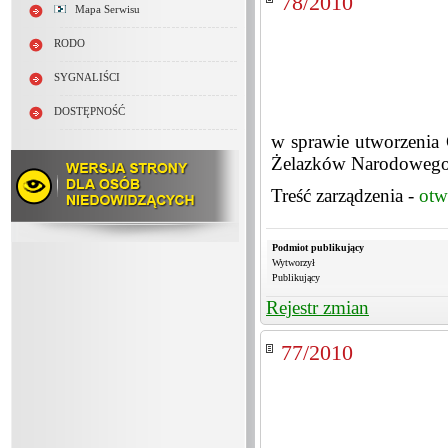
78/2010
Mapa Serwisu
RODO
SYGNALIŚCI
DOSTĘPNOŚĆ
w sprawie utworzenia
Żelazków Narodowego 
Treść zarządzenia -
otw
Podmiot publikujący
Wytworzył
Publikujący
Rejestr zmian
77/2010