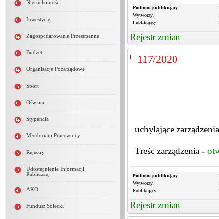
Nieruchomości
Podmiot publikujący
Wytworzył
Inwestycje
Publikujący
Rejestr zmian
Zagospodarowanie Przestrzenne
Budżet
117/2020
Organizacje Pozarządowe
Sport
Oświata
Stypendia
uchylające zarządzeni
Młodociani Pracownicy
Treść zarządzenia -
ot
Rejestry
Udostępnienie Informacji
Publicznej
Podmiot publikujący
Wytworzył
AKO
Publikujący
Rejestr zmian
Fundusz Sołecki