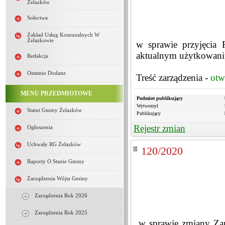
Żelazków
Sołectwa
Zakład Usług Komunalnych W
Żelazkowie
w sprawie przyjęcia
aktualnym użytkowan
Redakcja
Ostatnio Dodane
Treść zarządzenia -
otw
MENU PRZEDMIOTOWE
Podmiot publikujący
Wytworzył
Statut Gminy Żelazków
Publikujący
Rejestr zmian
Ogłoszenia
Uchwały RG Żelazków
120/2020
Raporty O Stanie Gminy
Zarządzenia Wójta Gminy
Zarządzenia Rok 2026
Zarządzenia Rok 2025
w sprawie zmiany Za