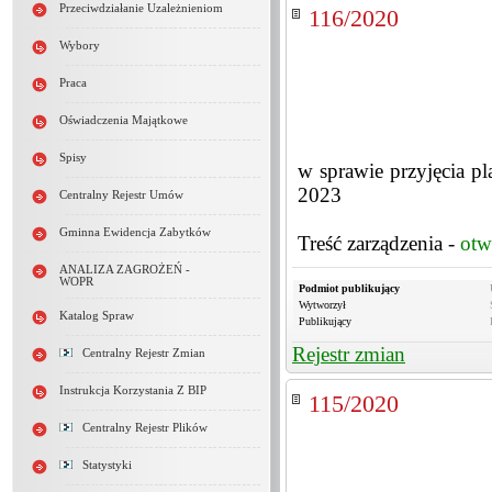
Przeciwdziałanie Uzależnieniom
116/2020
Wybory
Praca
Oświadczenia Majątkowe
Spisy
w sprawie przyjęcia p
2023
Centralny Rejestr Umów
Gminna Ewidencja Zabytków
Treść zarządzenia -
otw
ANALIZA ZAGROŻEŃ -
WOPR
Podmiot publikujący
Wytworzył
Katalog Spraw
Publikujący
Rejestr zmian
Centralny Rejestr Zmian
Instrukcja Korzystania Z BIP
115/2020
Centralny Rejestr Plików
Statystyki