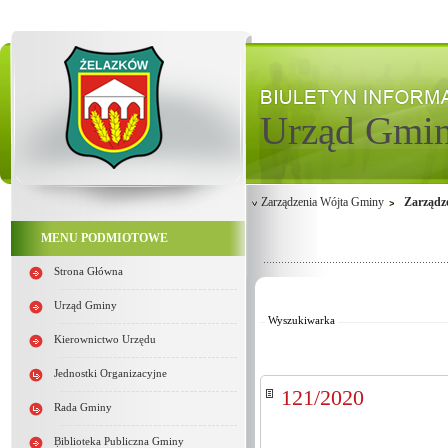
Urząd Gmi
Zarządzenia Wójta Gminy
Zarządz
MENU PODMIOTOWE
Od:
Strona Główna
Do:
Kategoria:
Urząd Gminy
Wyszukiwarka
Kierownictwo Urzędu
Jednostki Organizacyjne
121/2020
Rada Gminy
Biblioteka Publiczna Gminy