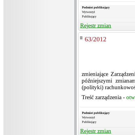
Podmiot publikujący
Wytworzył
Publikujący
Rejestr zmian
63/2012
zmieniające Zarządze
późniejszymi zmianam
(polityki) rachunkowoś
Treść zarządzenia -
otw
Podmiot publikujący
Wytworzył
Publikujący
Rejestr zmian