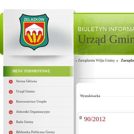
Urząd Gmi
Zarządzenia Wójta Gminy
Zarządz
MENU PODMIOTOWE
Od:
Strona Główna
Do:
Kategoria:
Urząd Gminy
Wyszukiwarka
Kierownictwo Urzędu
Jednostki Organizacyjne
90/2012
Rada Gminy
Biblioteka Publiczna Gminy