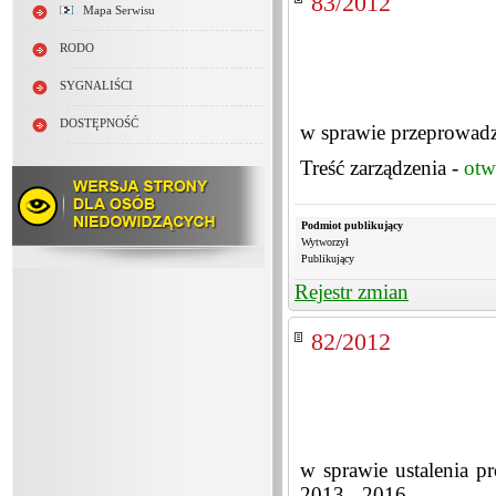
83/2012
Mapa Serwisu
RODO
SYGNALIŚCI
DOSTĘPNOŚĆ
w sprawie przeprowadz
Treść zarządzenia -
otw
Podmiot publikujący
Wytworzył
Publikujący
Rejestr zmian
82/2012
w sprawie ustalenia p
2013 - 2016