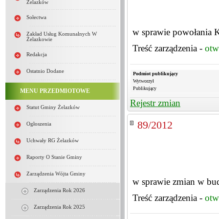
Żelazków
Sołectwa
w sprawie powołania Ko
Zakład Usług Komunalnych W
Żelazkowie
Treść zarządzenia -
otw
Redakcja
Ostatnio Dodane
Podmiot publikujący
Wytworzył
Publikujący
MENU PRZEDMIOTOWE
Rejestr zmian
Statut Gminy Żelazków
89/2012
Ogłoszenia
Uchwały RG Żelazków
Raporty O Stanie Gminy
Zarządzenia Wójta Gminy
w sprawie zmian w bu
Zarządzenia Rok 2026
Treść zarządzenia -
otw
Zarządzenia Rok 2025