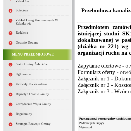
Żelazków
Przebudowa kanalizac
Sołectwa
Zakład Usług Komunalnych W
Żelazkowie
Przedmiotem zamówie
istniejącej studni S
Redakcja
zlokalizowanej w pa
Ostatnio Dodane
(działka nr 221) wg 
organizacji ruchu na c
MENU PRZEDMIOTOWE
Zapytanie ofertowe -
ot
Statut Gminy Żelazków
Formularz oferty -
otwó
Ogłoszenia
Załącznik nr 1 - Dokum
Załącznik nr 2 - Koszto
Uchwały RG Żelazków
Załącznik nr 3 - Wzór
Raporty O Stanie Gminy
Zarządzenia Wójta Gminy
Regulaminy
Przetarg został rozstrzygnięty (archiwum)
Podmiot publikujący
Strategia Rozwoju Gminy
Wytworzył