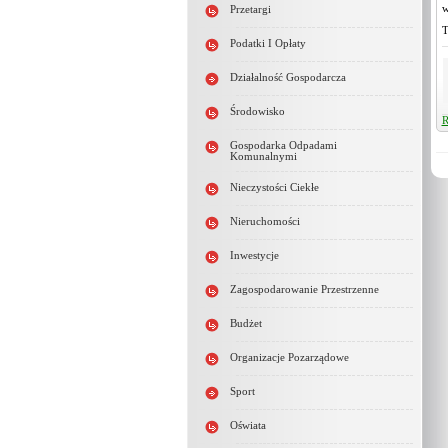
w
Przetargi
T
Podatki I Opłaty
Działalność Gospodarcza
Środowisko
R
Gospodarka Odpadami
Komunalnymi
Nieczystości Ciekłe
Nieruchomości
Inwestycje
Zagospodarowanie Przestrzenne
Budżet
Organizacje Pozarządowe
Sport
Oświata