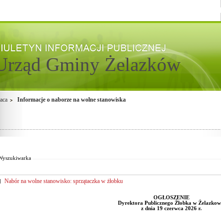
Urząd Gminy Żelazków
aca
Informacje o naborze na wolne stanowiska
Od:
Fraza:
Do:
Treści archiwalne
Wyszukiwarka
Nabór na wolne stanowisko: sprzątaczka w żłobku
OGŁOSZENIE
Dyrektora Publicznego Żłobka w Żelazkow
z dnia 19 czerwca 2026 r.