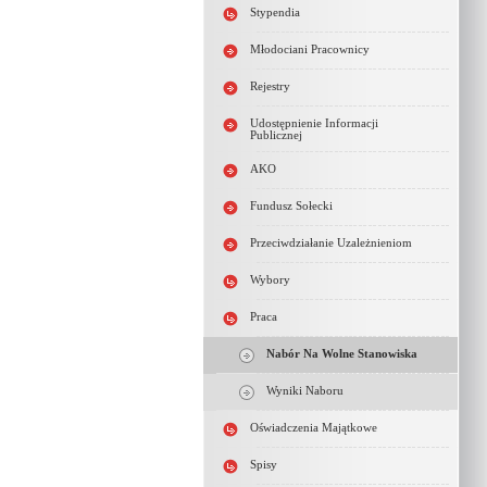
Stypendia
Młodociani Pracownicy
Rejestry
Udostępnienie Informacji
Publicznej
AKO
Fundusz Sołecki
Przeciwdziałanie Uzależnieniom
Wybory
Praca
Nabór Na Wolne Stanowiska
Wyniki Naboru
Oświadczenia Majątkowe
Spisy