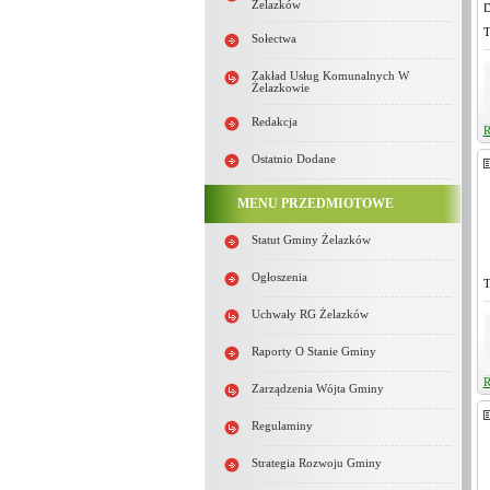
Żelazków
D
T
Sołectwa
Zakład Usług Komunalnych W
Żelazkowie
Redakcja
R
Ostatnio Dodane
MENU PRZEDMIOTOWE
Statut Gminy Żelazków
Ogłoszenia
T
Uchwały RG Żelazków
Raporty O Stanie Gminy
R
Zarządzenia Wójta Gminy
Regulaminy
Strategia Rozwoju Gminy