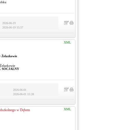
łobku
2026-06-19
2026-06-19 15:57
XML
 Żelazkowie
Żelazkowie
 SOCJALNY
2026-06-01
2026-06-01 15:28
XML
zedszkolnego w Dębem