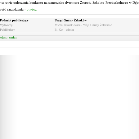
 sprawie ogłoszenia konkursu na stanowisko dyrektora Zespołu Szkolno-Przedszkolnego w Dę
reść zarządzenia -
otwórz
Podmiot publikujący
Urząd Gminy Żelazków
Wytworzył
Michał Kraszkiewicz - Wójt Gminy Żelazków
Publikujący
B. Kot - admin
ejestr zmian