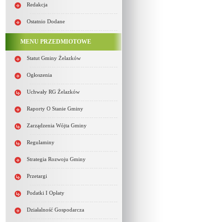
Redakcja
Ostatnio Dodane
MENU PRZEDMIOTOWE
Statut Gminy Żelazków
Ogłoszenia
Uchwały RG Żelazków
Raporty O Stanie Gminy
Zarządzenia Wójta Gminy
Regulaminy
Strategia Rozwoju Gminy
Przetargi
Podatki I Opłaty
Działalność Gospodarcza