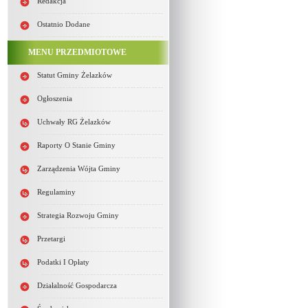
Redakcja
Ostatnio Dodane
MENU PRZEDMIOTOWE
Statut Gminy Żelazków
Ogłoszenia
Uchwały RG Żelazków
Raporty O Stanie Gminy
Zarządzenia Wójta Gminy
Regulaminy
Strategia Rozwoju Gminy
Przetargi
Podatki I Opłaty
Działalność Gospodarcza