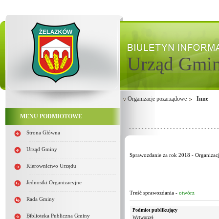
Urząd Gmi
Organizacje pozarządowe
Inne
MENU PODMIOTOWE
Strona Główna
Urząd Gminy
Sprawozdanie za rok 2018 - Organizac
Kierownictwo Urzędu
Jednostki Organizacyjne
Treść sprawozdania -
otwórz
Rada Gminy
Podmiot publikujący
Biblioteka Publiczna Gminy
Wytworzył