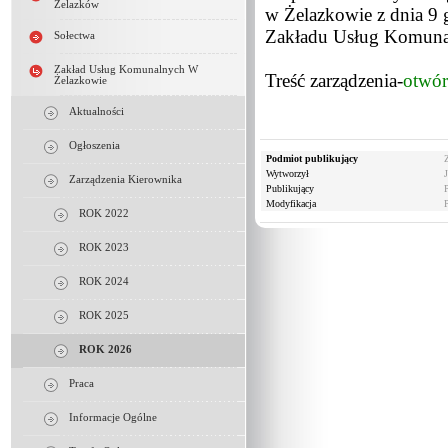
Żelazków
w Żelazkowie z dnia 9
Zakładu Usług Komuna
Sołectwa
Zakład Usług Komunalnych W
Treść zarządzenia-
otwór
Żelazkowie
Aktualności
Ogłoszenia
Podmiot publikujący
Wytworzył
Zarządzenia Kierownika
Publikujący
Modyfikacja
ROK 2022
ROK 2023
ROK 2024
ROK 2025
ROK 2026
Praca
Informacje Ogólne