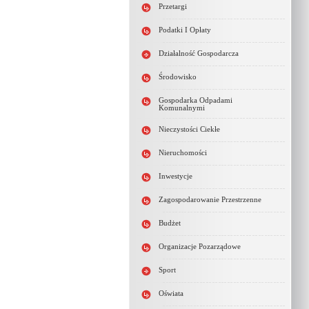
Przetargi
Podatki I Opłaty
Działalność Gospodarcza
Środowisko
Gospodarka Odpadami
Komunalnymi
Nieczystości Ciekłe
Nieruchomości
Inwestycje
Zagospodarowanie Przestrzenne
Budżet
Organizacje Pozarządowe
Sport
Oświata