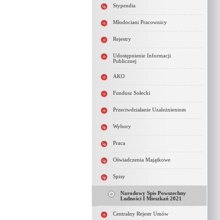
Stypendia
Młodociani Pracownicy
Rejestry
Udostępnienie Informacji
Publicznej
AKO
Fundusz Sołecki
Przeciwdziałanie Uzależnieniom
Wybory
Praca
Oświadczenia Majątkowe
Spisy
Narodowy Spis Powszechny
Ludności I Mieszkań 2021
Centralny Rejestr Umów