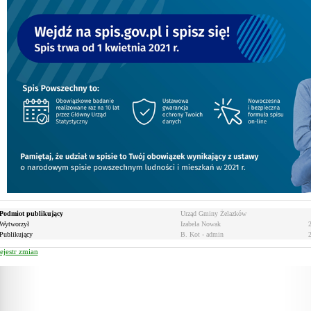
Podmiot publikujący
Urząd Gminy Żelazków
Wytworzył
Izabela Nowak
Publikujący
B. Kot - admin
2
ejestr zmian