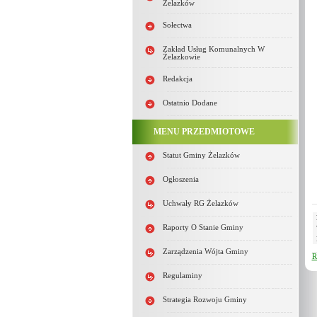
Żelazków
Sołectwa
Zakład Usług Komunalnych W
Żelazkowie
Redakcja
Ostatnio Dodane
MENU PRZEDMIOTOWE
Statut Gminy Żelazków
Ogłoszenia
Uchwały RG Żelazków
Raporty O Stanie Gminy
Zarządzenia Wójta Gminy
R
Regulaminy
Strategia Rozwoju Gminy