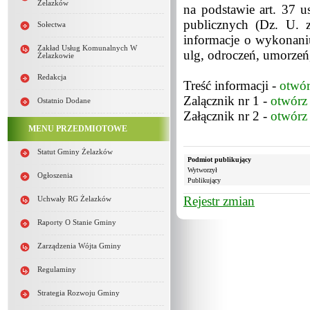
Żelazków
na podstawie art. 37 u
publicznych (Dz. U. 
Sołectwa
informacje o wykonani
Zakład Usług Komunalnych W
ulg, odroczeń, umorzeń,
Żelazkowie
Redakcja
Treść informacji -
otwó
Zalącznik nr 1 -
otwórz
Ostatnio Dodane
Załącznik nr 2 -
otwórz
MENU PRZEDMIOTOWE
Statut Gminy Żelazków
Podmiot publikujący
Wytworzył
Ogłoszenia
Publikujący
Rejestr zmian
Uchwały RG Żelazków
Raporty O Stanie Gminy
Zarządzenia Wójta Gminy
Regulaminy
Strategia Rozwoju Gminy