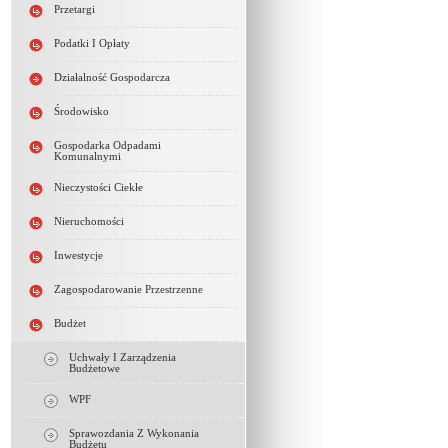
Przetargi
Podatki I Opłaty
Działalność Gospodarcza
Środowisko
Gospodarka Odpadami
Komunalnymi
Nieczystości Ciekłe
Nieruchomości
Inwestycje
Zagospodarowanie Przestrzenne
Budżet
Uchwały I Zarządzenia
Budżetowe
WPF
Sprawozdania Z Wykonania
Budżetu