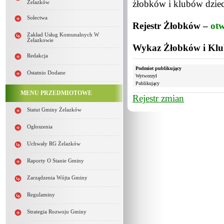
żłobków i klubów dziec
Żelazków
Sołectwa
Rejestr Żłobków –
ot
Zakład Usług Komunalnych W
Żelazkowie
Wykaz Żłobków i Klu
Redakcja
Podmiot publikujący
Ostatnio Dodane
Wytworzył
Publikujący
MENU PRZEDMIOTOWE
Rejestr zmian
Statut Gminy Żelazków
Ogłoszenia
Uchwały RG Żelazków
Raporty O Stanie Gminy
Zarządzenia Wójta Gminy
Regulaminy
Strategia Rozwoju Gminy