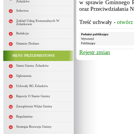
w sprawie Gminnego P
Żelazków
oraz Przeciwdziałania
Sołectwa
Treść uchwały -
otwórz
Zakład Usług Komunalnych W
Żelazkowie
Redakcja
Podmiot publikujący
Wytworzył
Publikujący
Ostatnio Dodane
Rejestr zmian
MENU PRZEDMIOTOWE
Statut Gminy Żelazków
Ogłoszenia
Uchwały RG Żelazków
Raporty O Stanie Gminy
Zarządzenia Wójta Gminy
Regulaminy
Strategia Rozwoju Gminy