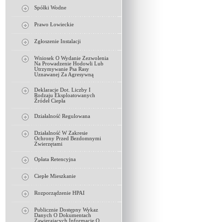
Spółki Wodne
Prawo Łowieckie
Zgłoszenie Instalacji
Wniosek O Wydanie Zezwolenia
Na Prowadzenie Hodowli Lub
Utrzymywanie Psa Rasy
Uznawanej Za Agresywną
Deklaracje Dot. Liczby I
Rodzaju Eksploatowanych
Źródeł Ciepła
Działalność Regulowana
Działalność W Zakresie
Ochrony Przed Bezdomnymi
Zwierzętami
Opłata Retencyjna
Ciepłe Mieszkanie
Rozporządzenie HPAI
Publicznie Dostępny Wykaz
Danych O Dokumentach
Zawierających Informacje O