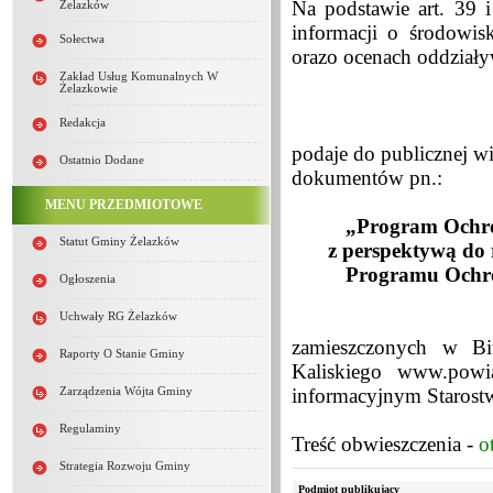
Na podstawie art. 39 
Żelazków
informacji o środowis
Sołectwa
orazo ocenach oddziały
Zakład Usług Komunalnych W
Żelazkowie
Redakcja
podaje do publicznej w
Ostatnio Dodane
dokumentów pn.:
MENU PRZEDMIOTOWE
„Program Ochro
Statut Gminy Żelazków
z perspektywą do
Programu Ochro
Ogłoszenia
Uchwały RG Żelazków
zamieszczonych w Biu
Raporty O Stanie Gminy
Kaliskiego www.powi
informacyjnym Starostw
Zarządzenia Wójta Gminy
Regulaminy
Treść obwieszczenia -
o
Strategia Rozwoju Gminy
Podmiot publikujący