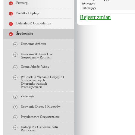
Przetargi
Wytworzył
Publikujący
Podatki I Opłaty
Rejestr zmian
Działalność Gospodarcza
Środowisko
Usuwanie Azbestu
Usuwanie Azbestu Dla
Gospodarstw Rolnych
Ocena Jakości Wody
Wniosek O Wydanie Decyzji O
Środowiskowych
Uwarunkowaniach
Przedsięwzięcia
Zwierzęta
Usuwanie Drzew I Krzewów
Przydomowe Oczyszczalnie
Dotacje Na Usuwanie Folii
Rolniczych