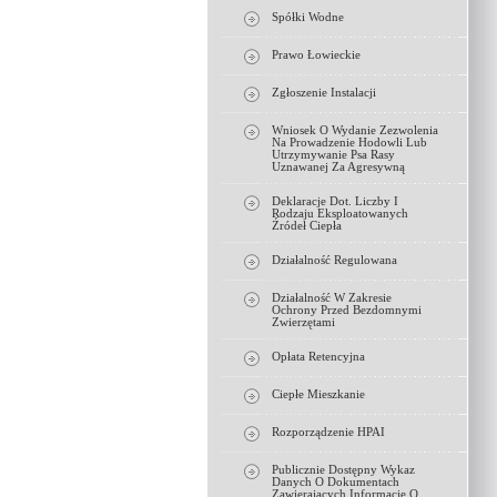
Spółki Wodne
Prawo Łowieckie
Zgłoszenie Instalacji
Wniosek O Wydanie Zezwolenia
Na Prowadzenie Hodowli Lub
Utrzymywanie Psa Rasy
Uznawanej Za Agresywną
Deklaracje Dot. Liczby I
Rodzaju Eksploatowanych
Źródeł Ciepła
Działalność Regulowana
Działalność W Zakresie
Ochrony Przed Bezdomnymi
Zwierzętami
Opłata Retencyjna
Ciepłe Mieszkanie
Rozporządzenie HPAI
Publicznie Dostępny Wykaz
Danych O Dokumentach
Zawierających Informacje O