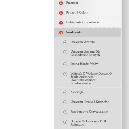
Przetargi
Podatki I Opłaty
Działalność Gospodarcza
Środowisko
Usuwanie Azbestu
Usuwanie Azbestu Dla
Gospodarstw Rolnych
Ocena Jakości Wody
Wniosek O Wydanie Decyzji O
Środowiskowych
Uwarunkowaniach
Przedsięwzięcia
Zwierzęta
Usuwanie Drzew I Krzewów
Przydomowe Oczyszczalnie
Dotacje Na Usuwanie Folii
Rolniczych