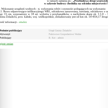
w ramach zadania pn.:
„Przebudowa drogi wojewódzk
w zakresie budowy chodnika na odcinku miejscowości
. Wykonanie urządzeń wodnych - tj. wykonania robót i czynności polegających na wykonaniu:
.1. Rowu odparowująco-infiltracyjnego WR1, odcinkowo zarurowany, trawiasty, odcinkowo o 
 gr. 15 cm, wyposażony w 18 szt. wylotów z przykanalików, o nachyleniu skarp ok. 1:1,0 – 1
mina Żelazków, pow. kaliski, woj. wielkopolskie, zlokalizowany jest od km ok. 54+854,17 drog
reść informacji -
otwórz
Podmiot publikujący
Urząd Gminy Żelazków
Wytworzył
Państwowe Gospodarstwo Wodne
Publikujący
B. Kot - admin
ejestr zmian