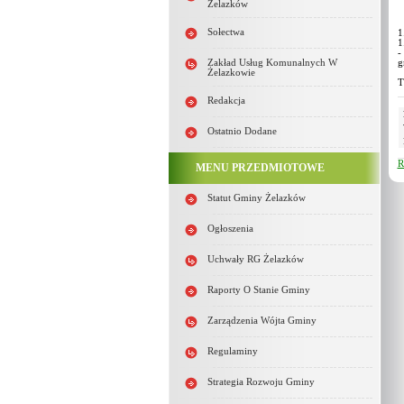
Żelazków
Sołectwa
1
1
-
Zakład Usług Komunalnych W
g
Żelazkowie
T
Redakcja
Ostatnio Dodane
R
MENU PRZEDMIOTOWE
Statut Gminy Żelazków
Ogłoszenia
Uchwały RG Żelazków
Raporty O Stanie Gminy
Zarządzenia Wójta Gminy
Regulaminy
Strategia Rozwoju Gminy