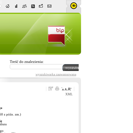
Treść do znalezienia:
wyszukiwarka zaawansowana
XML
go
960 z późn. zm.)
ję
liszu
ego