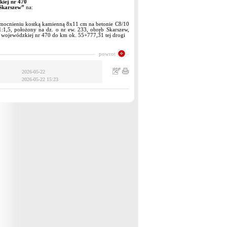
iej nr 470
 Skarszew”
na:
umocnieniu kostką kamienną 8x11 cm na betonie C8/10
:1,5, położony na dz. o nr ew. 233, obręb Skarszew,
i wojewódzkiej nr 470 do km ok. 55+777,31 tej drogi
powrot
2026-05-22
2026-05-22 15:23