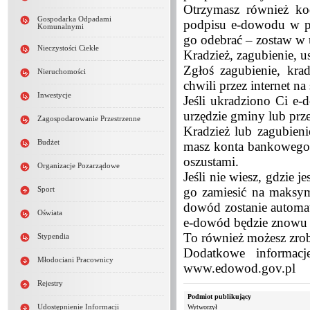
Otrzymasz również k
Gospodarka Odpadami
podpisu e-dowodu w pr
Komunalnymi
go odebrać – zostaw w 
Nieczystości Ciekłe
Kradzież, zagubienie, 
Zgłoś zagubienie, kr
Nieruchomości
chwili przez internet n
Inwestycje
Jeśli ukradziono Ci e-
urzędzie gminy lub prz
Zagospodarowanie Przestrzenne
Kradzież lub zagubien
Budżet
masz konta bankowego. 
oszustami.
Organizacje Pozarządowe
Jeśli nie wiesz, gdzie 
go zamiesić na maksyma
Sport
dowód zostanie automat
Oświata
e-dowód będzie znowu
To również możesz zrob
Stypendia
Dodatkowe informacj
Młodociani Pracownicy
www.edowod.gov.pl
Rejestry
Podmiot publikujący
Udostępnienie Informacji
Wytworzył