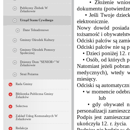
• Złożenie wniosku 
dokumentu (potwierdze
Publiczny Żłobek W
Żelazkowie
• Jeśli Twoje dziecko
elektronicznie.
Urząd Stanu Cywilnego
Nowy dowód posiada 
Dane Teleadresowe
tożsamość i obywatelst
Odciski palców są zami
Gminny Ośrodek Kultury
Odciski palców nie są p
Gminny Ośrodek Pomocy
• Dzieci poniżej 12. r.
Społecznej
• Osób, od których pob
Dzienny Dom "SENIOR+" W
Natomiast jeżeli pobra
Żelazkowie
medycznych), wtedy 
Straż Pożarna
miesięcy.
Odciski są automatyczn
Rada Gminy
• w momencie odebran
Biblioteka Publiczna Gminy
lub
Żelazków
• gdy obywatel nie 
Sołectwa
personalizacji zamieszc
Podpis jest zamieszcz
Zakład Usług Komunalnych W
Żelazkowie
ukończyła 12. r. życia.
Redakcja
Podpisu nie będzie w d