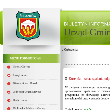
Urząd Gmi
Ogłoszenia
MENU PODMIOTOWE
Strona Główna
Urząd Gminy
Kurenda - zakaz spalania od
Kierownictwo Urzędu
W związku z trwającym sezonem grz
spowodowane spalaniem w paleni
Jednostki Organizacyjne
przypomina, że obowiązuje
ustawo
nieruchomości oraz w piecach domow
Rada Gminy
Biblioteka Publiczna Gminy
Treść kurendy -
otwórz