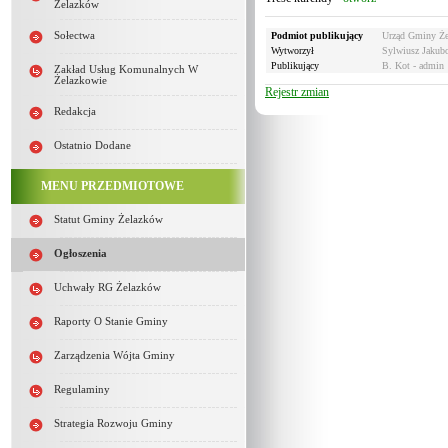
Żelazków
Sołectwa
Podmiot publikujący
Urząd Gminy Ż
Wytworzył
Sylwiusz Jakub
Publikujący
B. Kot - admin
Zakład Usług Komunalnych W
Żelazkowie
Rejestr zmian
Redakcja
Ostatnio Dodane
MENU PRZEDMIOTOWE
Statut Gminy Żelazków
Ogłoszenia
Uchwały RG Żelazków
Raporty O Stanie Gminy
Zarządzenia Wójta Gminy
Regulaminy
Strategia Rozwoju Gminy