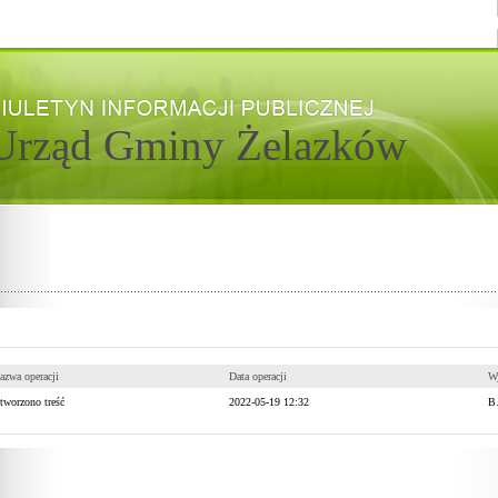
Urząd Gminy Żelazków
azwa operacji
Data operacji
W
tworzono treść
2022-05-19 12:32
B.