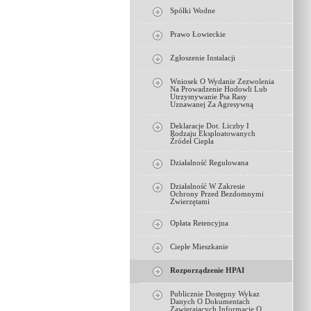
Spółki Wodne
Prawo Łowieckie
Zgłoszenie Instalacji
Wniosek O Wydanie Zezwolenia
Na Prowadzenie Hodowli Lub
Utrzymywanie Psa Rasy
Uznawanej Za Agresywną
Deklaracje Dot. Liczby I
Rodzaju Eksploatowanych
Źródeł Ciepła
Działalność Regulowana
Działalność W Zakresie
Ochrony Przed Bezdomnymi
Zwierzętami
Opłata Retencyjna
Ciepłe Mieszkanie
Rozporządzenie HPAI
Publicznie Dostępny Wykaz
Danych O Dokumentach
Zawierających Informacje O