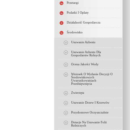
Przetargi
Podatki I Opłaty
Działalność Gospodarcza
Środowisko
Usuwanie Azbestu
Usuwanie Azbestu Dla
Gospodarstw Rolnych
Ocena Jakości Wody
Wniosek O Wydanie Decyzji O
Środowiskowych
Uwarunkowaniach
Przedsięwzięcia
Zwierzęta
Usuwanie Drzew I Krzewów
Przydomowe Oczyszczalnie
Dotacje Na Usuwanie Folii
Rolniczych