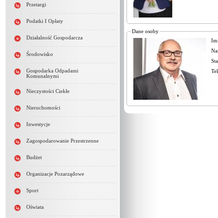
Przetargi
Podatki I Opłaty
Dane osoby
Działalność Gospodarcza
Im
Na
Środowisko
St
Gospodarka Odpadami
Te
Komunalnymi
Nieczystości Ciekłe
Nieruchomości
Inwestycje
Zagospodarowanie Przestrzenne
Budżet
Organizacje Pozarządowe
Sport
Oświata