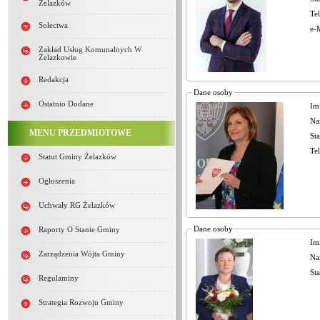
Żelazków
Te
Sołectwa
e-
Zakład Usług Komunalnych W
Żelazkowie
Redakcja
Dane osoby
Ostatnio Dodane
Im
Na
MENU PRZEDMIOTOWE
St
Te
Statut Gminy Żelazków
Ogłoszenia
Uchwały RG Żelazków
Dane osoby
Raporty O Stanie Gminy
Im
Zarządzenia Wójta Gminy
Na
Regulaminy
Strategia Rozwoju Gminy